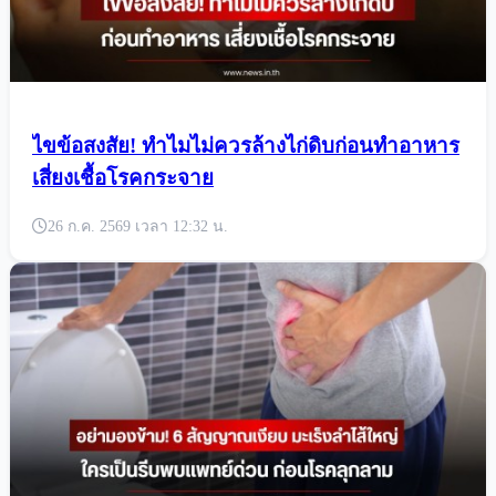
ไขข้อสงสัย! ทำไมไม่ควรล้างไก่ดิบก่อนทำอาหาร
เสี่ยงเชื้อโรคกระจาย
26 ก.ค. 2569 เวลา 12:32 น.