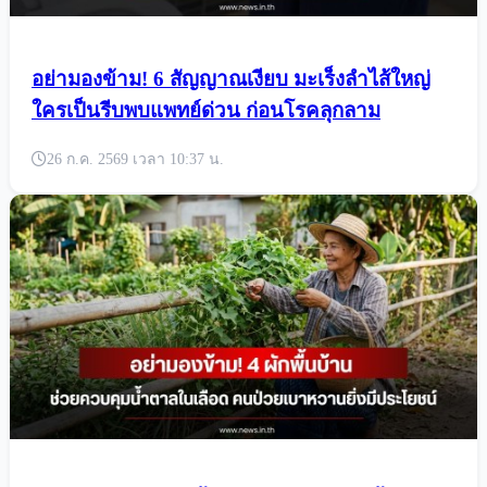
อย่ามองข้าม! 6 สัญญาณเงียบ มะเร็งลำไส้ใหญ่
ใครเป็นรีบพบแพทย์ด่วน ก่อนโรคลุกลาม
26 ก.ค. 2569 เวลา 10:37 น.