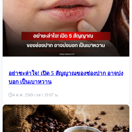
อย่าชะล่าใจ! เปิด 5 สัญญาณของช่องปาก อาจบ่ง
บอก เป็นเบาหวาน
4 ส.ค. 2569 เวลา 19:07 น.