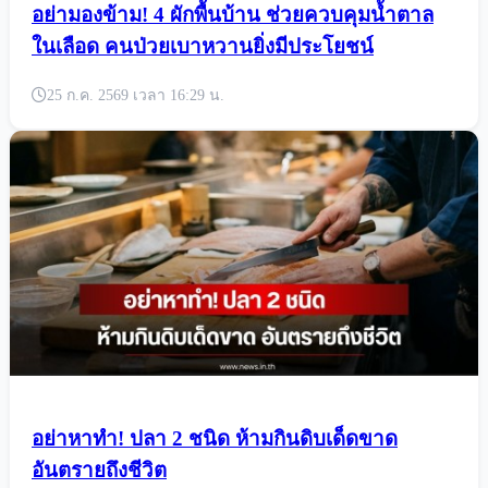
อย่ามองข้าม! 4 ผักพื้นบ้าน ช่วยควบคุมน้ำตาล
ในเลือด คนป่วยเบาหวานยิ่งมีประโยชน์
25 ก.ค. 2569 เวลา 16:29 น.
อย่าหาทำ! ปลา 2 ชนิด ห้ามกินดิบเด็ดขาด
อันตรายถึงชีวิต