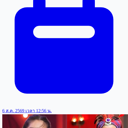
6 ส.ค. 2569 เวลา 12:56 น.