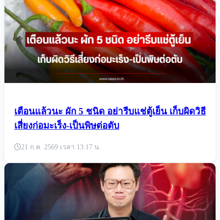
เตือนแล้วนะ ผัก 5 ชนิด อย่ารีบแช่ตู้เย็น เก็บผิดวิธี
เสี่ยงก่อมะเร็ง-เป็นพิษต่อตับ
21 ก.ค. 2569 เวลา 13:17 น.