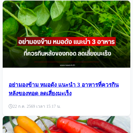
อย่ามองข้าม หมอดัง แนะนำ 3 อาหารที่ควรกิน
หลังของทอด ลดเสี่ยงมะเร็ง
22 ก.ค. 2569 เวลา 15:17 น.