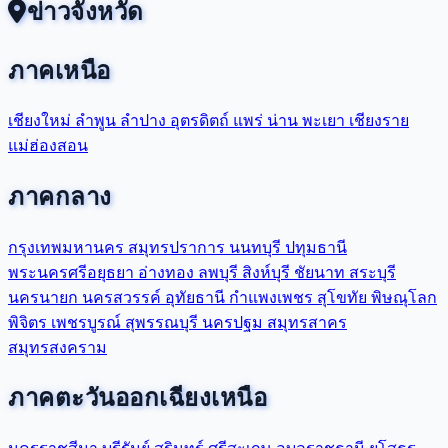
ข่าวจังหวัด
ภาคเหนือ
เชียงใหม่
ลำพูน
ลำปาง
อุตรดิตถ์
แพร่
น่าน
พะเยา
เชียงราย
แม่ฮ่องสอน
ภาคกลาง
กรุงเทพมหานคร
สมุทรปราการ
นนทบุรี
ปทุมธานี
พระนครศรีอยุธยา
อ่างทอง
ลพบุรี
สิงห์บุรี
ชัยนาท
สระบุรี
นครนายก
นครสวรรค์
อุทัยธานี
กำแพงเพชร
สุโขทัย
พิษณุโลก
พิจิตร
เพชรบูรณ์
สุพรรณบุรี
นครปฐม
สมุทรสาคร
สมุทรสงคราม
ภาคตะวันออกเฉียงเหนือ