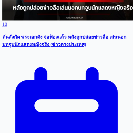
10
ตันสังกัด พระเอกดัง จ่อฟ้องแล้ว หลังถูกปล่อยข่าวลือ เล่นนอก
บทจูบนักแสดงหญิงจริง (ข่าวตางประเทศ)