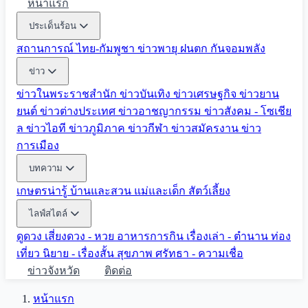
หน้าแรก
ประเด็นร้อน
สถานการณ์ ไทย-กัมพูชา
ข่าวพายุ ฝนตก
กันจอมพลัง
ข่าว
ข่าวในพระราชสำนัก
ข่าวบันเทิง
ข่าวเศรษฐกิจ
ข่าวยาน
ยนต์
ข่าวต่างประเทศ
ข่าวอาชญากรรม
ข่าวสังคม - โซเชีย
ล
ข่าวไอที
ข่าวภูมิภาค
ข่าวกีฬา
ข่าวสมัครงาน
ข่าว
การเมือง
บทความ
เกษตรน่ารู้
บ้านและสวน
แม่และเด็ก
สัตว์เลี้ยง
ไลฟ์สไตล์
ดูดวง
เสี่ยงดวง - หวย
อาหารการกิน
เรื่องเล่า - ตำนาน
ท่อง
เที่ยว
นิยาย - เรื่องสั้น
สุขภาพ
ศรัทธา - ความเชื่อ
ข่าวจังหวัด
ติดต่อ
หน้าแรก