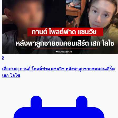
8
เดือดระอุ กานต์ โพสต์ฟาด แซนวิช หลังพาลูกชายชมคอนเสิร์ต
เสก โลโซ