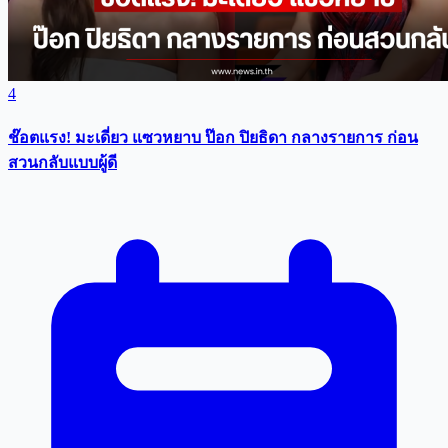
4
ช๊อตแรง! มะเดี่ยว แซวหยาบ ป๊อก ปิยธิดา กลางรายการ ก่อน
สวนกลับแบบผู้ดี