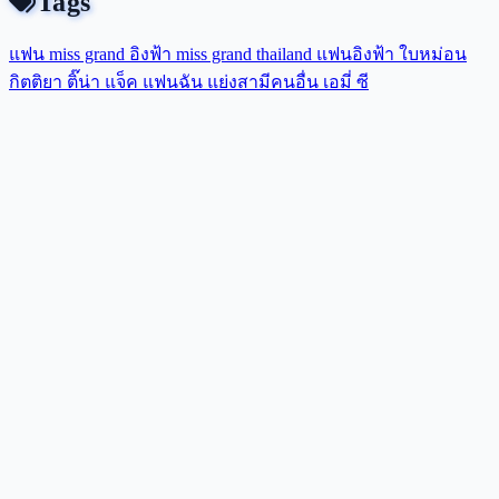
Tags
แฟน miss grand
อิงฟ้า
miss grand thailand
แฟนอิงฟ้า
ใบหม่อน
กิตติยา
ติ๊น่า
แจ็ค แฟนฉัน
แย่งสามีคนอื่น
เอมี่
ซี