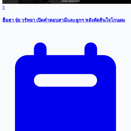
5
ฮือฮา จุ๋ย วรัทยา เปิดคำตอบสามีเเละลูกๆ หลังตัดสินใจโกนผม