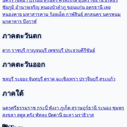
นครราชสีมา
บุรีรัมย์
สุรินทร์
ศรีสะเกษ
อุบลราชธานี
ยโสธร
ชัยภูมิ
อำนาจเจริญ
หนองบัวลำภู
ขอนแก่น
อุดรธานี
เลย
หนองคาย
มหาสารคาม
ร้อยเอ็ด
กาฬสินธุ์
สกลนคร
นครพนม
มุกดาหาร
บึงกาฬ
ภาคตะวันตก
ตาก
ราชบุรี
กาญจนบุรี
เพชรบุรี
ประจวบคีรีขันธ์
ภาคตะวันออก
ชลบุรี
ระยอง
จันทบุรี
ตราด
ฉะเชิงเทรา
ปราจีนบุรี
สระแก้ว
ภาคใต้
นครศรีธรรมราช
กระบี่
พังงา
ภูเก็ต
สุราษฎร์ธานี
ระนอง
ชุมพร
สงขลา
สตูล
ตรัง
พัทลุง
ปัตตานี
ยะลา
นราธิวาส