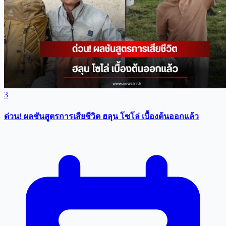
3
ด่วน! ผลชันสูตรการเสียชีวิต ฮลุน โซโล่ เบื้องต้นออกแล้ว