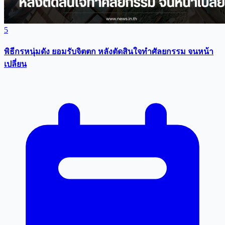
5
พิธีกรหนุ่มดัง ยอมรับจิตตก หลังตัดสินใจทำศัลยกรรม จนหน้า
เปลี่ยน