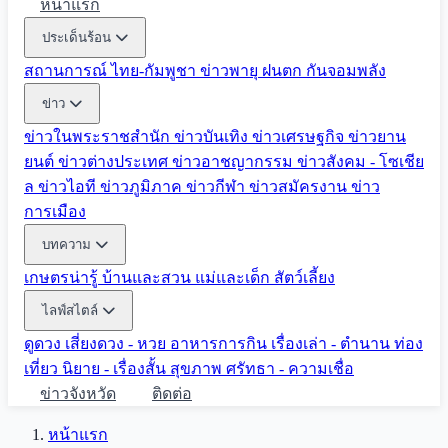
หน้าแรก
ประเด็นร้อน
สถานการณ์ ไทย-กัมพูชา
ข่าวพายุ ฝนตก
กันจอมพลัง
ข่าว
ข่าวในพระราชสำนัก
ข่าวบันเทิง
ข่าวเศรษฐกิจ
ข่าวยาน
ยนต์
ข่าวต่างประเทศ
ข่าวอาชญากรรม
ข่าวสังคม - โซเชีย
ล
ข่าวไอที
ข่าวภูมิภาค
ข่าวกีฬา
ข่าวสมัครงาน
ข่าว
การเมือง
บทความ
เกษตรน่ารู้
บ้านและสวน
แม่และเด็ก
สัตว์เลี้ยง
ไลฟ์สไตล์
ดูดวง
เสี่ยงดวง - หวย
อาหารการกิน
เรื่องเล่า - ตำนาน
ท่อง
เที่ยว
นิยาย - เรื่องสั้น
สุขภาพ
ศรัทธา - ความเชื่อ
ข่าวจังหวัด
ติดต่อ
หน้าแรก