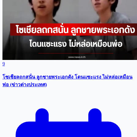
9
โซเชียลถกสนั่น ลูกชายพระเอกดัง โดนเเซะแรง ไม่หล่อเหมือน
พ่อ (ข่าวต่างประเทศ)