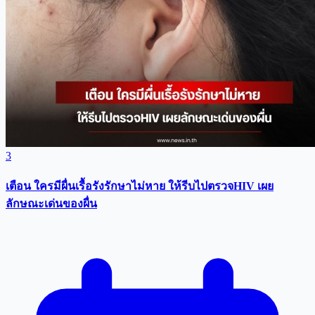
3
เตือน ใครมีผื่นเรื้อรังรักษาไม่หาย ให้รีบไปตรวจHIV เผย
ลักษณะเด่นของผื่น