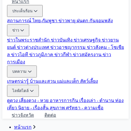
หน้าแรก
ประเด็นร้อน
สถานการณ์ ไทย-กัมพูชา
ข่าวพายุ ฝนตก
กันจอมพลัง
ข่าว
ข่าวในพระราชสำนัก
ข่าวบันเทิง
ข่าวเศรษฐกิจ
ข่าวยาน
ยนต์
ข่าวต่างประเทศ
ข่าวอาชญากรรม
ข่าวสังคม - โซเชีย
ล
ข่าวไอที
ข่าวภูมิภาค
ข่าวกีฬา
ข่าวสมัครงาน
ข่าว
การเมือง
บทความ
เกษตรน่ารู้
บ้านและสวน
แม่และเด็ก
สัตว์เลี้ยง
ไลฟ์สไตล์
ดูดวง
เสี่ยงดวง - หวย
อาหารการกิน
เรื่องเล่า - ตำนาน
ท่อง
เที่ยว
นิยาย - เรื่องสั้น
สุขภาพ
ศรัทธา - ความเชื่อ
ข่าวจังหวัด
ติดต่อ
หน้าแรก