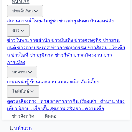
หน้าแรก
ประเด็นร้อน
สถานการณ์ ไทย-กัมพูชา
ข่าวพายุ ฝนตก
กันจอมพลัง
ข่าว
ข่าวในพระราชสำนัก
ข่าวบันเทิง
ข่าวเศรษฐกิจ
ข่าวยาน
ยนต์
ข่าวต่างประเทศ
ข่าวอาชญากรรม
ข่าวสังคม - โซเชีย
ล
ข่าวไอที
ข่าวภูมิภาค
ข่าวกีฬา
ข่าวสมัครงาน
ข่าว
การเมือง
บทความ
เกษตรน่ารู้
บ้านและสวน
แม่และเด็ก
สัตว์เลี้ยง
ไลฟ์สไตล์
ดูดวง
เสี่ยงดวง - หวย
อาหารการกิน
เรื่องเล่า - ตำนาน
ท่อง
เที่ยว
นิยาย - เรื่องสั้น
สุขภาพ
ศรัทธา - ความเชื่อ
ข่าวจังหวัด
ติดต่อ
หน้าแรก