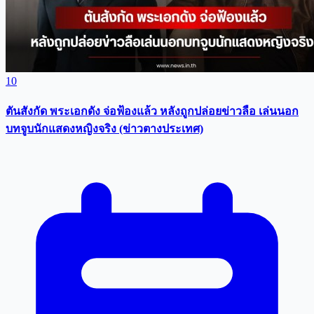
10
ตันสังกัด พระเอกดัง จ่อฟ้องแล้ว หลังถูกปล่อยข่าวลือ เล่นนอก
บทจูบนักแสดงหญิงจริง (ข่าวตางประเทศ)