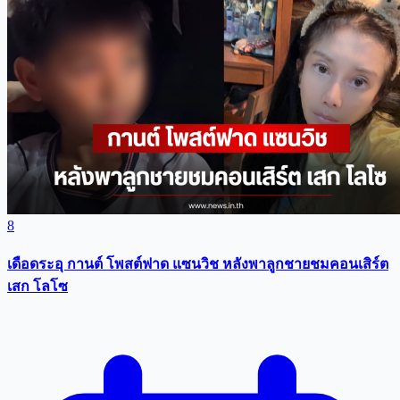
8
เดือดระอุ กานต์ โพสต์ฟาด แซนวิช หลังพาลูกชายชมคอนเสิร์ต
เสก โลโซ