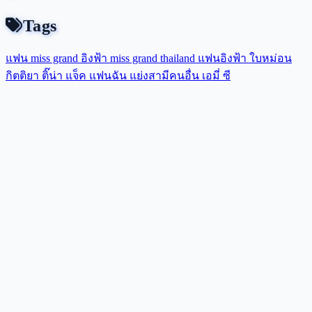
Tags
แฟน miss grand
อิงฟ้า
miss grand thailand
แฟนอิงฟ้า
ใบหม่อน
กิตติยา
ติ๊น่า
แจ็ค แฟนฉัน
แย่งสามีคนอื่น
เอมี่
ซี