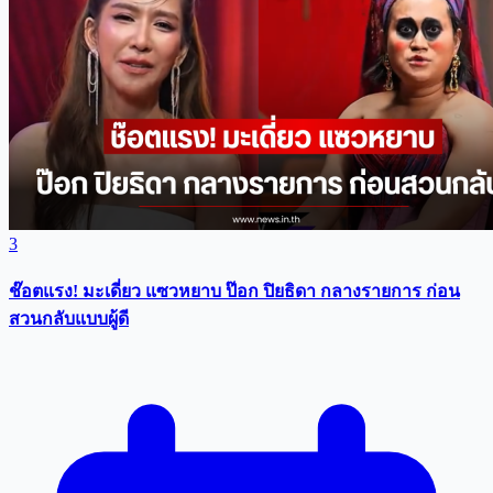
3
ช๊อตแรง! มะเดี่ยว แซวหยาบ ป๊อก ปิยธิดา กลางรายการ ก่อน
สวนกลับแบบผู้ดี