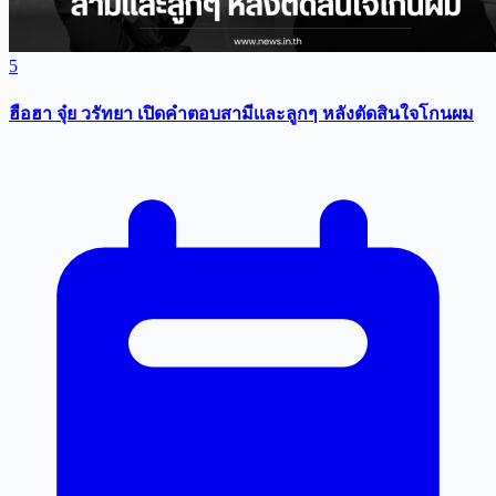
5
ฮือฮา จุ๋ย วรัทยา เปิดคำตอบสามีเเละลูกๆ หลังตัดสินใจโกนผม