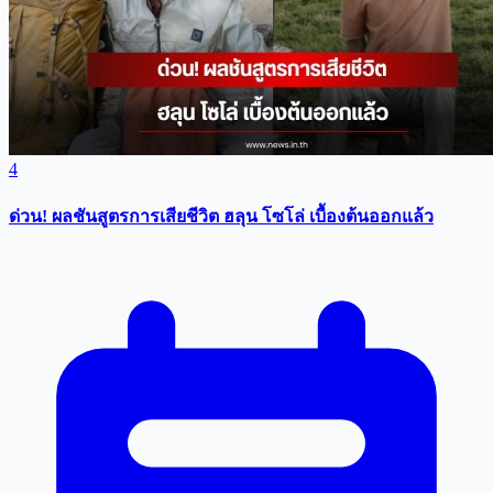
4
ด่วน! ผลชันสูตรการเสียชีวิต ฮลุน โซโล่ เบื้องต้นออกแล้ว