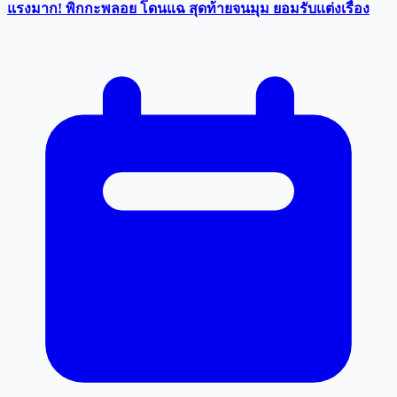
แรงมาก! พิกกะพลอย โดนแฉ สุดท้ายจนมุม ยอมรับเเต่งเรื่อง