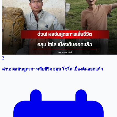
3
ด่วน! ผลชันสูตรการเสียชีวิต ฮลุน โซโล่ เบื้องต้นออกแล้ว