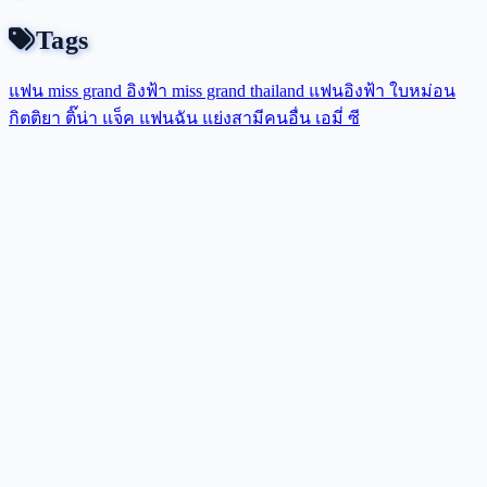
Tags
แฟน miss grand
อิงฟ้า
miss grand thailand
แฟนอิงฟ้า
ใบหม่อน
กิตติยา
ติ๊น่า
แจ็ค แฟนฉัน
แย่งสามีคนอื่น
เอมี่
ซี