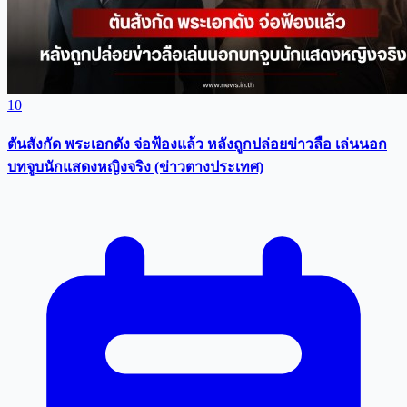
10
ตันสังกัด พระเอกดัง จ่อฟ้องแล้ว หลังถูกปล่อยข่าวลือ เล่นนอก
บทจูบนักแสดงหญิงจริง (ข่าวตางประเทศ)