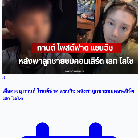
8
เดือดระอุ กานต์ โพสต์ฟาด แซนวิช หลังพาลูกชายชมคอนเสิร์ต
เสก โลโซ