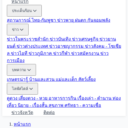
หน้าแรก
ประเด็นร้อน
สถานการณ์ ไทย-กัมพูชา
ข่าวพายุ ฝนตก
กันจอมพลัง
ข่าว
ข่าวในพระราชสำนัก
ข่าวบันเทิง
ข่าวเศรษฐกิจ
ข่าวยาน
ยนต์
ข่าวต่างประเทศ
ข่าวอาชญากรรม
ข่าวสังคม - โซเชีย
ล
ข่าวไอที
ข่าวภูมิภาค
ข่าวกีฬา
ข่าวสมัครงาน
ข่าว
การเมือง
บทความ
เกษตรน่ารู้
บ้านและสวน
แม่และเด็ก
สัตว์เลี้ยง
ไลฟ์สไตล์
ดูดวง
เสี่ยงดวง - หวย
อาหารการกิน
เรื่องเล่า - ตำนาน
ท่อง
เที่ยว
นิยาย - เรื่องสั้น
สุขภาพ
ศรัทธา - ความเชื่อ
ข่าวจังหวัด
ติดต่อ
หน้าแรก