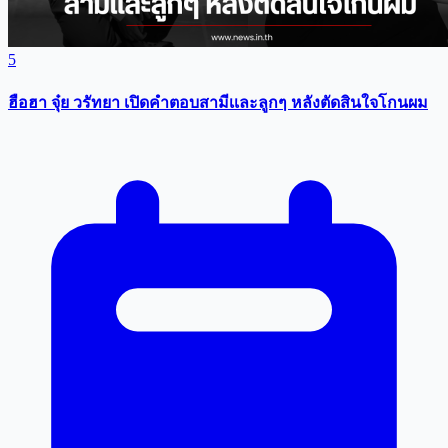
5
ฮือฮา จุ๋ย วรัทยา เปิดคำตอบสามีเเละลูกๆ หลังตัดสินใจโกนผม