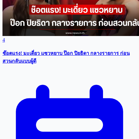
4
ช๊อตแรง! มะเดี่ยว แซวหยาบ ป๊อก ปิยธิดา กลางรายการ ก่อน
สวนกลับแบบผู้ดี