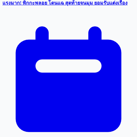
แรงมาก! พิกกะพลอย โดนแฉ สุดท้ายจนมุม ยอมรับเเต่งเรื่อง