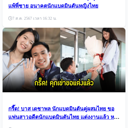
แพ้พี่ชาย อนาคตนักแบดมินตันหญิงไทย
7 ส.ค. 2567 เวลา 16:32 น.
กรี๊ด! บาส เดชาพล นักแบดมินตันคู่ผสมไทย ขอ
แฟนสาวอดีตนักแบดมินตันไทย แต่งงานแล้ว หลัง
จบภารกิจโอลิมปิก2024