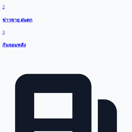
2
ข่าวพายุ ฝนตก
3
กันจอมพลัง