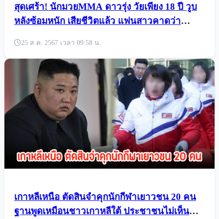
สุดเศร้า! นักมวยMMA ดาวรุ่ง วัยเพียง 18 ปี วูบ
หลังซ้อมหนัก เสียชีวิตแล้ว แฟนสาวคาดว่า
สาเหตุจากเครื่องดื่มชูกำลัง
25 ส.ค. 2567 เวลา 09:58 น.
เกาหลีเหนือ ตัดสินจำคุกนักกีฬาเยาวชน 20 คน
ฐานพูดเหมือนชาวเกาหลีใต้ ประชาชนไม่เห็น