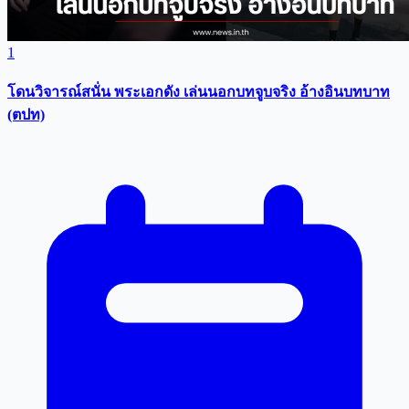
1
โดนวิจารณ์สนั่น พระเอกดัง เล่นนอกบทจูบจริง อ้างอินบทบาท
(ตปท)