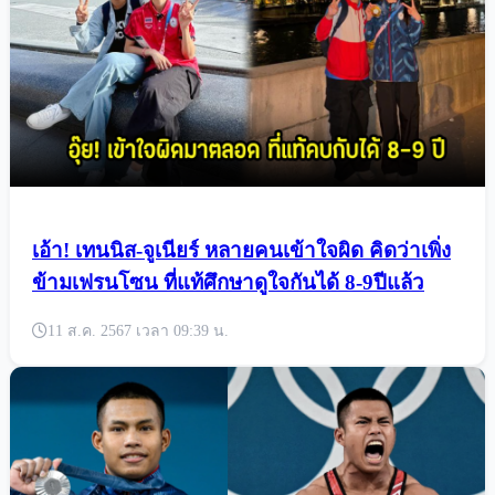
เอ้า! เทนนิส-จูเนียร์ หลายคนเข้าใจผิด คิดว่าเพิ่ง
ข้ามเฟรนโซน ที่แท้ศึกษาดูใจกันได้ 8-9ปีแล้ว
11 ส.ค. 2567 เวลา 09:39 น.