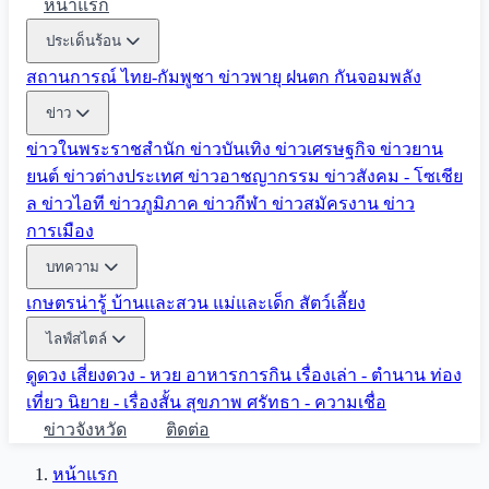
หน้าแรก
ประเด็นร้อน
สถานการณ์ ไทย-กัมพูชา
ข่าวพายุ ฝนตก
กันจอมพลัง
ข่าว
ข่าวในพระราชสำนัก
ข่าวบันเทิง
ข่าวเศรษฐกิจ
ข่าวยาน
ยนต์
ข่าวต่างประเทศ
ข่าวอาชญากรรม
ข่าวสังคม - โซเชีย
ล
ข่าวไอที
ข่าวภูมิภาค
ข่าวกีฬา
ข่าวสมัครงาน
ข่าว
การเมือง
บทความ
เกษตรน่ารู้
บ้านและสวน
แม่และเด็ก
สัตว์เลี้ยง
ไลฟ์สไตล์
ดูดวง
เสี่ยงดวง - หวย
อาหารการกิน
เรื่องเล่า - ตำนาน
ท่อง
เที่ยว
นิยาย - เรื่องสั้น
สุขภาพ
ศรัทธา - ความเชื่อ
ข่าวจังหวัด
ติดต่อ
หน้าแรก