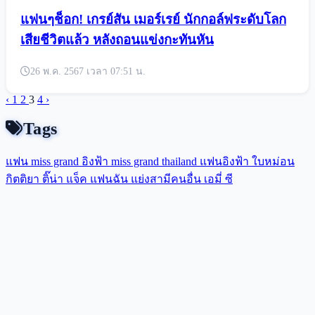
แฟนๆช็อก! เกรย์สัน เมอร์เรย์ นักกอล์ฟระดับโลก
เสียชีวิตแล้ว หลังถอนแข่งกะทันหัน
26 พ.ค. 2567 เวลา 07:51 น.
‹
1
2
3
4
›
Tags
แฟน miss grand
อิงฟ้า
miss grand thailand
แฟนอิงฟ้า
ใบหม่อน
กิตติยา
ติ๊น่า
แจ็ค แฟนฉัน
แย่งสามีคนอื่น
เอมี่
ซี