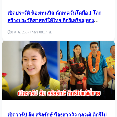
เปิดประวัติ น้องเทนนิส นักเทควันโดมือ 1 โลก
สร้างประวัติศาสตร์ให้ไทย ดีกรีเหรียญทอง
โอลิมปิก2สมัย
8 ส.ค. 2567 เวลา 08:14 น.
เปิดวาร์ป ส้ม สรัลรักษ์ น้องสาววิว กุลวุฒิ ดีกรีไม่