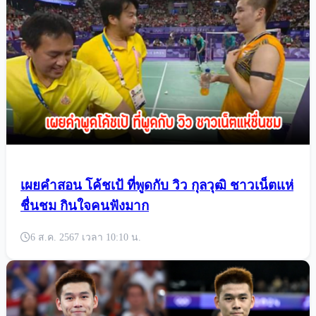
เผยคำสอน โค้ชเป้ ที่พูดกับ วิว กุลวุฒิ ชาวเน็ตแห่
ชื่นชม กินใจคนฟังมาก
6 ส.ค. 2567 เวลา 10:10 น.