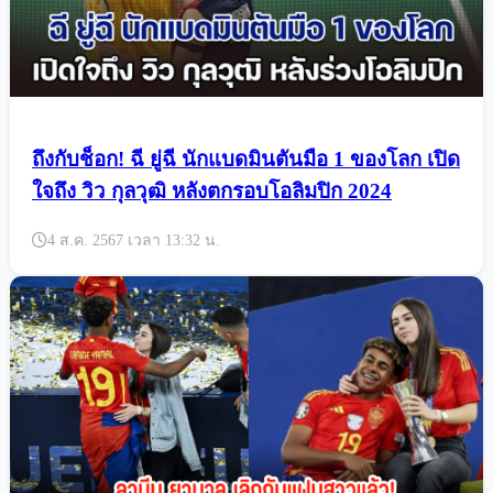
ถึงกับช็อก! ฉี ยู่ฉี นักแบดมินตันมือ 1 ของโลก เปิด
ใจถึง วิว กุลวุฒิ หลังตกรอบโอลิมปิก 2024
4 ส.ค. 2567 เวลา 13:32 น.