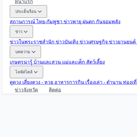
หน้าแรก
ประเด็นร้อน
สถานการณ์ ไทย-กัมพูชา
ข่าวพายุ ฝนตก
กันจอมพลัง
ข่าว
ข่าวในพระราชสำนัก
ข่าวบันเทิง
ข่าวเศรษฐกิจ
ข่าวยานยนต์
บทความ
เกษตรน่ารู้
บ้านและสวน
แม่และเด็ก
สัตว์เลี้ยง
ไลฟ์สไตล์
ดูดวง
เสี่ยงดวง - หวย
อาหารการกิน
เรื่องเล่า - ตำนาน
ท่องเท
ข่าวจังหวัด
ติดต่อ