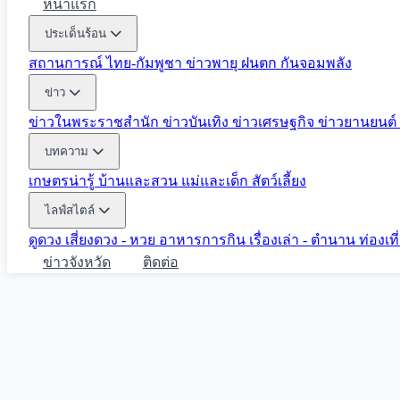
หน้าแรก
ประเด็นร้อน
สถานการณ์ ไทย-กัมพูชา
ข่าวพายุ ฝนตก
กันจอมพลัง
ข่าว
ข่าวในพระราชสำนัก
ข่าวบันเทิง
ข่าวเศรษฐกิจ
ข่าวยานยนต์
บทความ
เกษตรน่ารู้
บ้านและสวน
แม่และเด็ก
สัตว์เลี้ยง
ไลฟ์สไตล์
ดูดวง
เสี่ยงดวง - หวย
อาหารการกิน
เรื่องเล่า - ตำนาน
ท่องเท
ข่าวจังหวัด
ติดต่อ