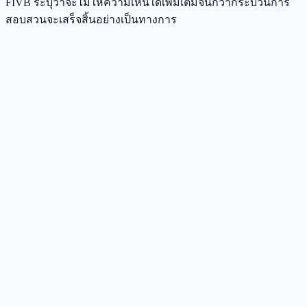
FIVB ระบุว่าจะไม่ให้ความเห็นใดเพิ่มเติมจนกว่ากระบวนการ
สอบสวนจะเสร็จสิ้นอย่างเป็นทางการ