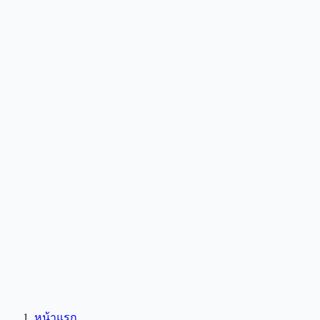
หน้าแรก