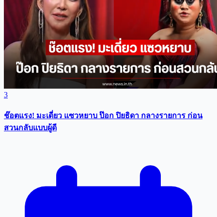
3
ช๊อตแรง! มะเดี่ยว แซวหยาบ ป๊อก ปิยธิดา กลางรายการ ก่อน
สวนกลับแบบผู้ดี