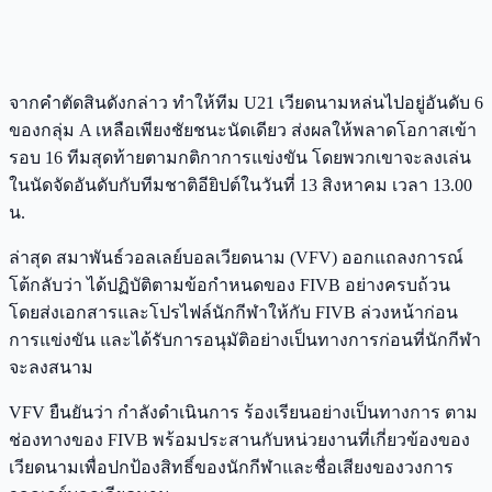
จากคำตัดสินดังกล่าว ทำให้ทีม U21 เวียดนามหล่นไปอยู่อันดับ 6
ของกลุ่ม A เหลือเพียงชัยชนะนัดเดียว ส่งผลให้พลาดโอกาสเข้า
รอบ 16 ทีมสุดท้ายตามกติกาการแข่งขัน โดยพวกเขาจะลงเล่น
ในนัดจัดอันดับกับทีมชาติอียิปต์ในวันที่ 13 สิงหาคม เวลา 13.00
น.
ล่าสุด สมาพันธ์วอลเลย์บอลเวียดนาม (VFV) ออกแถลงการณ์
โต้กลับว่า ได้ปฏิบัติตามข้อกำหนดของ FIVB อย่างครบถ้วน
โดยส่งเอกสารและโปรไฟล์นักกีฬาให้กับ FIVB ล่วงหน้าก่อน
การแข่งขัน และได้รับการอนุมัติอย่างเป็นทางการก่อนที่นักกีฬา
จะลงสนาม
VFV ยืนยันว่า กำลังดำเนินการ ร้องเรียนอย่างเป็นทางการ ตาม
ช่องทางของ FIVB พร้อมประสานกับหน่วยงานที่เกี่ยวข้องของ
เวียดนามเพื่อปกป้องสิทธิ์ของนักกีฬาและชื่อเสียงของวงการ