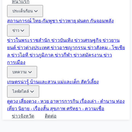
หน้าแรก
ประเด็นร้อน
สถานการณ์ ไทย-กัมพูชา
ข่าวพายุ ฝนตก
กันจอมพลัง
ข่าว
ข่าวในพระราชสำนัก
ข่าวบันเทิง
ข่าวเศรษฐกิจ
ข่าวยาน
ยนต์
ข่าวต่างประเทศ
ข่าวอาชญากรรม
ข่าวสังคม - โซเชีย
ล
ข่าวไอที
ข่าวภูมิภาค
ข่าวกีฬา
ข่าวสมัครงาน
ข่าว
การเมือง
บทความ
เกษตรน่ารู้
บ้านและสวน
แม่และเด็ก
สัตว์เลี้ยง
ไลฟ์สไตล์
ดูดวง
เสี่ยงดวง - หวย
อาหารการกิน
เรื่องเล่า - ตำนาน
ท่อง
เที่ยว
นิยาย - เรื่องสั้น
สุขภาพ
ศรัทธา - ความเชื่อ
ข่าวจังหวัด
ติดต่อ