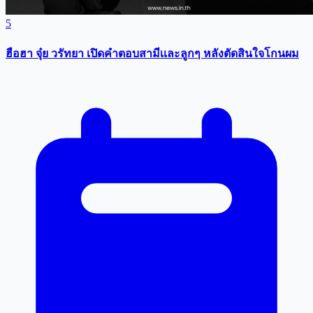
5
ฮือฮา จุ๋ย วรัทยา เปิดคำตอบสามีเเละลูกๆ หลังตัดสินใจโกนผม