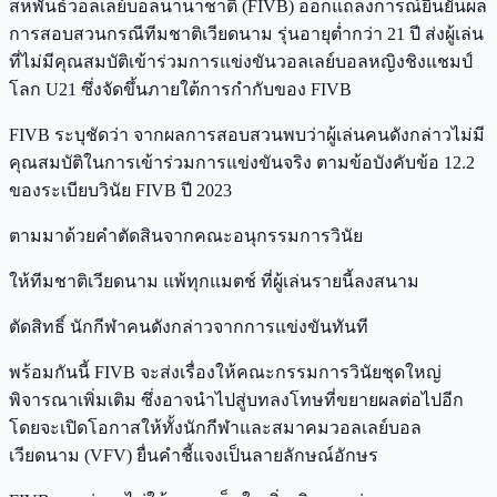
สหพันธ์วอลเลย์บอลนานาชาติ (FIVB) ออกแถลงการณ์ยืนยันผล
การสอบสวนกรณีทีมชาติเวียดนาม รุ่นอายุต่ำกว่า 21 ปี ส่งผู้เล่น
ที่ไม่มีคุณสมบัติเข้าร่วมการแข่งขันวอลเลย์บอลหญิงชิงแชมป์
โลก U21 ซึ่งจัดขึ้นภายใต้การกำกับของ FIVB
FIVB ระบุชัดว่า จากผลการสอบสวนพบว่าผู้เล่นคนดังกล่าวไม่มี
คุณสมบัติในการเข้าร่วมการแข่งขันจริง ตามข้อบังคับข้อ 12.2
ของระเบียบวินัย FIVB ปี 2023
ตามมาด้วยคำตัดสินจากคณะอนุกรรมการวินัย
ให้ทีมชาติเวียดนาม แพ้ทุกแมตช์ ที่ผู้เล่นรายนี้ลงสนาม
ตัดสิทธิ์ นักกีฬาคนดังกล่าวจากการแข่งขันทันที
พร้อมกันนี้ FIVB จะส่งเรื่องให้คณะกรรมการวินัยชุดใหญ่
พิจารณาเพิ่มเติม ซึ่งอาจนำไปสู่บทลงโทษที่ขยายผลต่อไปอีก
โดยจะเปิดโอกาสให้ทั้งนักกีฬาและสมาคมวอลเลย์บอล
เวียดนาม (VFV) ยื่นคำชี้แจงเป็นลายลักษณ์อักษร