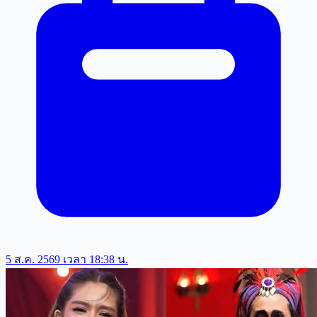
5 ส.ค. 2569 เวลา 18:38 น.