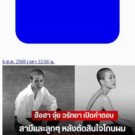
6 ส.ค. 2569 เวลา 12:56 น.