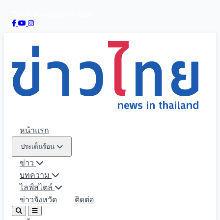
8 สิงหาคม 2569
13:04:38
หน้าแรก
ประเด็นร้อน
ข่าว
บทความ
ไลฟ์สไตล์
ข่าวจังหวัด
ติดต่อ