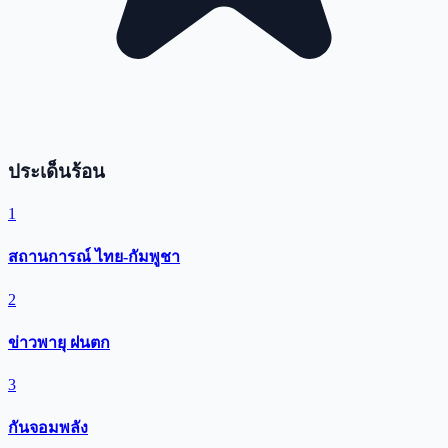
ประเด็นร้อน
1
สถานการณ์ ไทย-กัมพูชา
2
ข่าวพายุ ฝนตก
3
กันจอมพลัง