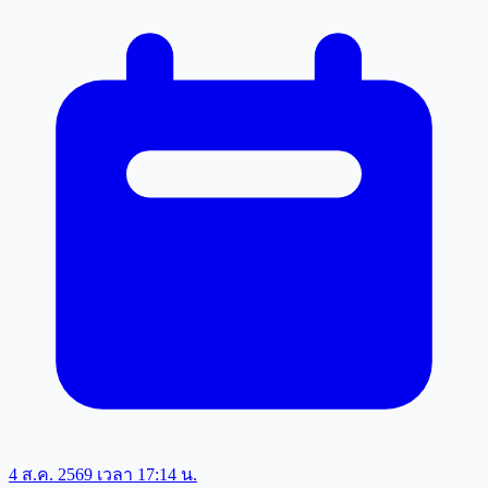
4 ส.ค. 2569 เวลา 17:14 น.