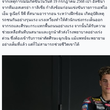
จากเหตุการณ์นี้เกิดขึ้นในวันที่ 19 กรกฎาคม 2568 เปา อัลซิน่า
จากทีมเอสเตรย่า กาลิเซีย กำลังซ้อมก่อนแข่งขันรายการเอฟไอ
เอ็ม จูเนียร์ จีพี ที่สนามอารากอน ระหว่างฝึกซ้อม เกิดอุบัติเหตุ
รถชนกันอย่างรุนแรง แรงเหวี่ยงทำให้ตัวนักแข่งกระเด็นออก
จากรถและศีรษะกระแทกพื้นถนนอย่างแรง จากนั้นได้รับความ
ช่วยเหลือทันทีบนสนามและถูกนำตัวส่งโรงพยาบาลอย่างเร่ง
ด่วน ซึ่งต้องเข้ารับการผ่าตัดศีรษะฉุกเฉิน แม้แพทย์จะพยายาม
อย่างเต็มที่แล้ว แต่ก็ไม่สามารถช่วยชีวิตเขาได้