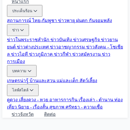
หน้าแรก
ประเด็นร้อน
สถานการณ์ ไทย-กัมพูชา
ข่าวพายุ ฝนตก
กันจอมพลัง
ข่าว
ข่าวในพระราชสำนัก
ข่าวบันเทิง
ข่าวเศรษฐกิจ
ข่าวยาน
ยนต์
ข่าวต่างประเทศ
ข่าวอาชญากรรม
ข่าวสังคม - โซเชีย
ล
ข่าวไอที
ข่าวภูมิภาค
ข่าวกีฬา
ข่าวสมัครงาน
ข่าว
การเมือง
บทความ
เกษตรน่ารู้
บ้านและสวน
แม่และเด็ก
สัตว์เลี้ยง
ไลฟ์สไตล์
ดูดวง
เสี่ยงดวง - หวย
อาหารการกิน
เรื่องเล่า - ตำนาน
ท่อง
เที่ยว
นิยาย - เรื่องสั้น
สุขภาพ
ศรัทธา - ความเชื่อ
ข่าวจังหวัด
ติดต่อ