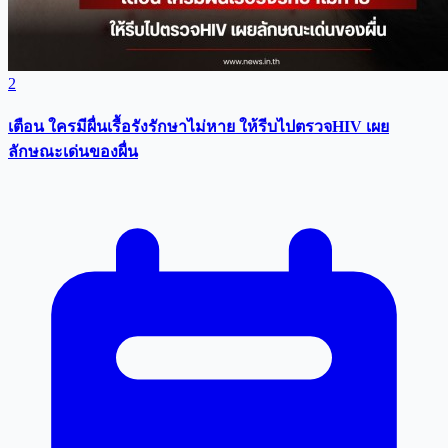
2
เตือน ใครมีผื่นเรื้อรังรักษาไม่หาย ให้รีบไปตรวจHIV เผย
ลักษณะเด่นของผื่น