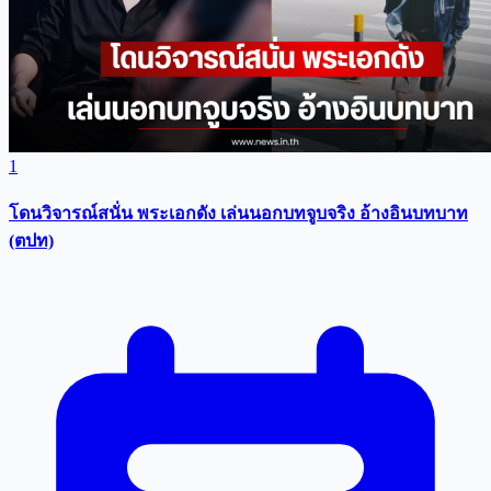
1
โดนวิจารณ์สนั่น พระเอกดัง เล่นนอกบทจูบจริง อ้างอินบทบาท
(ตปท)