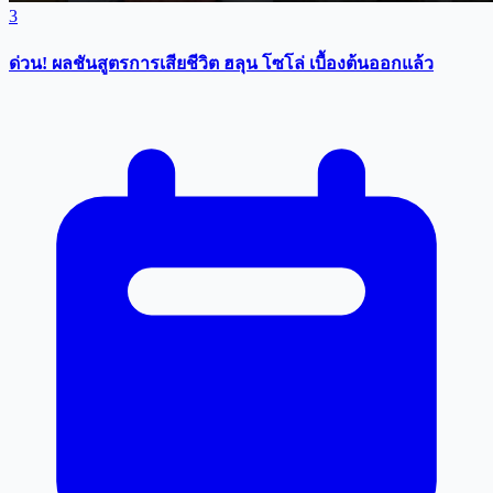
3
ด่วน! ผลชันสูตรการเสียชีวิต ฮลุน โซโล่ เบื้องต้นออกแล้ว