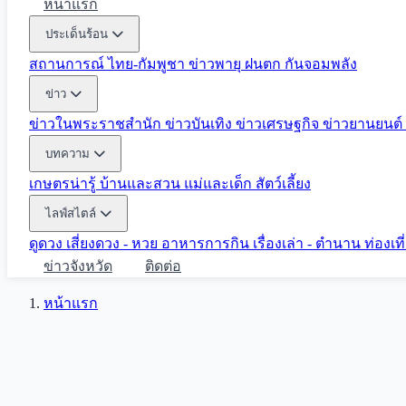
หน้าแรก
ประเด็นร้อน
สถานการณ์ ไทย-กัมพูชา
ข่าวพายุ ฝนตก
กันจอมพลัง
ข่าว
ข่าวในพระราชสำนัก
ข่าวบันเทิง
ข่าวเศรษฐกิจ
ข่าวยานยนต์
บทความ
เกษตรน่ารู้
บ้านและสวน
แม่และเด็ก
สัตว์เลี้ยง
ไลฟ์สไตล์
ดูดวง
เสี่ยงดวง - หวย
อาหารการกิน
เรื่องเล่า - ตำนาน
ท่องเท
ข่าวจังหวัด
ติดต่อ
หน้าแรก