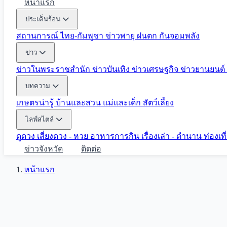
หน้าแรก
ประเด็นร้อน
สถานการณ์ ไทย-กัมพูชา
ข่าวพายุ ฝนตก
กันจอมพลัง
ข่าว
ข่าวในพระราชสำนัก
ข่าวบันเทิง
ข่าวเศรษฐกิจ
ข่าวยานยนต์
บทความ
เกษตรน่ารู้
บ้านและสวน
แม่และเด็ก
สัตว์เลี้ยง
ไลฟ์สไตล์
ดูดวง
เสี่ยงดวง - หวย
อาหารการกิน
เรื่องเล่า - ตำนาน
ท่องเท
ข่าวจังหวัด
ติดต่อ
หน้าแรก