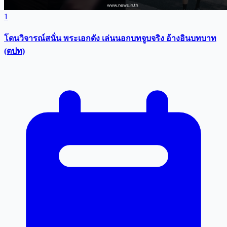
1
โดนวิจารณ์สนั่น พระเอกดัง เล่นนอกบทจูบจริง อ้างอินบทบาท
(ตปท)