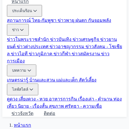
หน้าแรก
ประเด็นร้อน
สถานการณ์ ไทย-กัมพูชา
ข่าวพายุ ฝนตก
กันจอมพลัง
ข่าว
ข่าวในพระราชสำนัก
ข่าวบันเทิง
ข่าวเศรษฐกิจ
ข่าวยาน
ยนต์
ข่าวต่างประเทศ
ข่าวอาชญากรรม
ข่าวสังคม - โซเชีย
ล
ข่าวไอที
ข่าวภูมิภาค
ข่าวกีฬา
ข่าวสมัครงาน
ข่าว
การเมือง
บทความ
เกษตรน่ารู้
บ้านและสวน
แม่และเด็ก
สัตว์เลี้ยง
ไลฟ์สไตล์
ดูดวง
เสี่ยงดวง - หวย
อาหารการกิน
เรื่องเล่า - ตำนาน
ท่อง
เที่ยว
นิยาย - เรื่องสั้น
สุขภาพ
ศรัทธา - ความเชื่อ
ข่าวจังหวัด
ติดต่อ
หน้าแรก