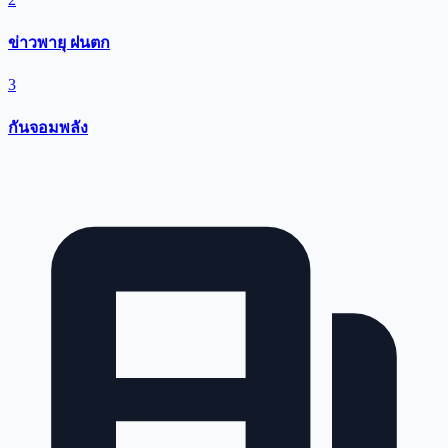
ข่าวพายุ ฝนตก
3
กันจอมพลัง