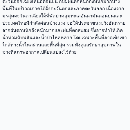
ตะวันออกเฉียงเหนือตอนบน กับมีฝนตกหนักถึงหนักมากบาง
พื้นที่ในบริเวณภาคใต้ฝั่งตะวันตกและภาคตะวันออก เนื่องจาก
มรสุมตะวันตกเฉียงใต้ที่พัดปกคลุมทะเลอันดามันตอนบนและ
ประเทศไทยมีกำลังค่อนข้างแรง ขอให้ประชาชนระวังอันตราย
จากฝนตกหนักถึงหนักมากและฝนที่ตกสะสม ซึ่งอาจทำให้เกิด
น้ำท่วมฉับพลันและน้ำป่าไหลหลาก โดยเฉพาะพื้นที่ลาดเชิงเขา
ใกล้ทางน้ำไหลผ่านและพื้นที่ลุ่ม รวมทั้งดูแลรักษาสุขภาพใน
ช่วงที่สภาพอากาศเปลี่ยนแปลงไว้ด้วย