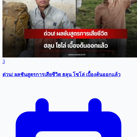
3
ด่วน! ผลชันสูตรการเสียชีวิต ฮลุน โซโล่ เบื้องต้นออกแล้ว