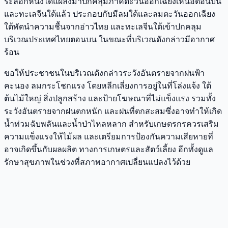
ระลอกหนึ่งได้แผ่ลงมาปกคลุมภาคตะวันออกเฉียงเหนือตอนบน
และทะเลจีนใต้แล้ว ประกอบกับมีลมใต้และลมตะวันออกเฉียง
ใต้พัดนำความชื้นจากอ่าวไทย และทะเลจีนใต้เข้าปกคลุม
บริเวณประเทศไทยตอนบน ในขณะที่บริเวณดังกล่าวมีอากาศ
ร้อน
ขอให้ประชาชนในบริเวณดังกล่าวระวังอันตรายจากฝนฟ้า
คะนอง ลมกระโชกแรง โดยหลีกเลี่ยงการอยู่ในที่โล่งแจ้ง ใต้
ต้นไม้ใหญ่ สิ่งปลูกสร้าง และป้ายโฆษณาที่ไม่แข็งแรง รวมทั้ง
ระวังอันตรายจากฝนตกหนัก และฝนที่ตกสะสมซึ่งอาจทำให้เกิด
น้ำท่วมฉับพลันและน้ำป่าไหลหลาก สำหรับเกษตรกรควรเสริม
ความแข็งแรงให้ไม้ผล และเตรียมการป้องกันความเสียหายที่
อาจเกิดขึ้นกับผลผลิต ทางการเกษตรและสัตว์เลี้ยง อีกทั้งดูแล
รักษาสุขภาพในช่วงที่สภาพอากาศเปลี่ยนแปลงไว้ด้วย