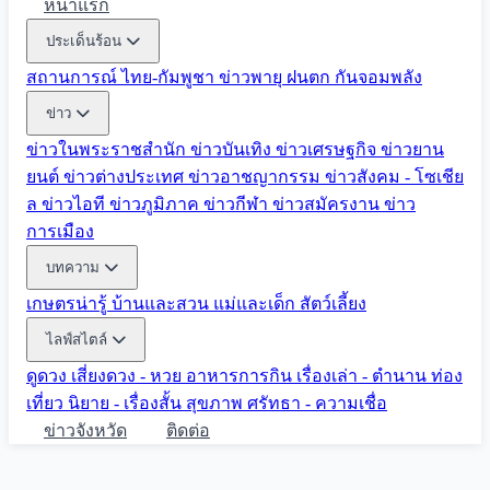
หน้าแรก
ประเด็นร้อน
สถานการณ์ ไทย-กัมพูชา
ข่าวพายุ ฝนตก
กันจอมพลัง
ข่าว
ข่าวในพระราชสำนัก
ข่าวบันเทิง
ข่าวเศรษฐกิจ
ข่าวยาน
ยนต์
ข่าวต่างประเทศ
ข่าวอาชญากรรม
ข่าวสังคม - โซเชีย
ล
ข่าวไอที
ข่าวภูมิภาค
ข่าวกีฬา
ข่าวสมัครงาน
ข่าว
การเมือง
บทความ
เกษตรน่ารู้
บ้านและสวน
แม่และเด็ก
สัตว์เลี้ยง
ไลฟ์สไตล์
ดูดวง
เสี่ยงดวง - หวย
อาหารการกิน
เรื่องเล่า - ตำนาน
ท่อง
เที่ยว
นิยาย - เรื่องสั้น
สุขภาพ
ศรัทธา - ความเชื่อ
ข่าวจังหวัด
ติดต่อ