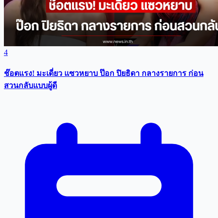
4
ช๊อตแรง! มะเดี่ยว แซวหยาบ ป๊อก ปิยธิดา กลางรายการ ก่อน
สวนกลับแบบผู้ดี