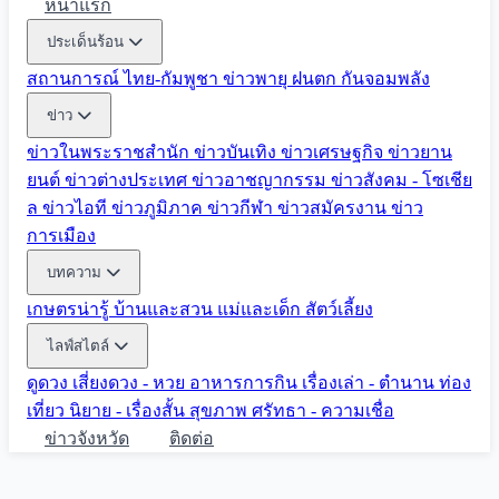
หน้าแรก
ประเด็นร้อน
สถานการณ์ ไทย-กัมพูชา
ข่าวพายุ ฝนตก
กันจอมพลัง
ข่าว
ข่าวในพระราชสำนัก
ข่าวบันเทิง
ข่าวเศรษฐกิจ
ข่าวยาน
ยนต์
ข่าวต่างประเทศ
ข่าวอาชญากรรม
ข่าวสังคม - โซเชีย
ล
ข่าวไอที
ข่าวภูมิภาค
ข่าวกีฬา
ข่าวสมัครงาน
ข่าว
การเมือง
บทความ
เกษตรน่ารู้
บ้านและสวน
แม่และเด็ก
สัตว์เลี้ยง
ไลฟ์สไตล์
ดูดวง
เสี่ยงดวง - หวย
อาหารการกิน
เรื่องเล่า - ตำนาน
ท่อง
เที่ยว
นิยาย - เรื่องสั้น
สุขภาพ
ศรัทธา - ความเชื่อ
ข่าวจังหวัด
ติดต่อ