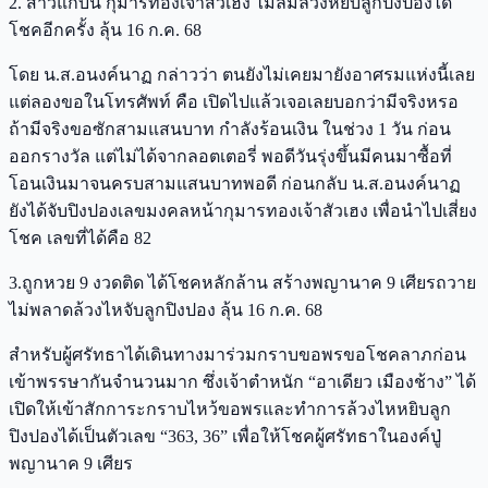
2. สาวแก้บน กุมารทองเจ้าสัวเฮง ไม่ลืมล้วงหยิบลูกปิงปองได้
โชคอีกครั้ง ลุ้น 16 ก.ค. 68
โดย น.ส.อนงค์นาฏ กล่าวว่า ตนยังไม่เคยมายังอาศรมแห่งนี้เลย
แต่ลองขอในโทรศัพท์ คือ เปิดไปแล้วเจอเลยบอกว่ามีจริงหรอ
ถ้ามีจริงขอซักสามแสนบาท กำลังร้อนเงิน ในช่วง 1 วัน ก่อน
ออกรางวัล แต่ไม่ได้จากลอตเตอรี่ พอดีวันรุ่งขึ้นมีคนมาซื้อที่
โอนเงินมาจนครบสามแสนบาทพอดี ก่อนกลับ น.ส.อนงค์นาฏ
ยังได้จับปิงปองเลขมงคลหน้ากุมารทองเจ้าสัวเฮง เพื่อนำไปเสี่ยง
โชค เลขที่ได้คือ 82
3.ถูกหวย 9 งวดติด ได้โชคหลักล้าน สร้างพญานาค 9 เศียรถวาย
ไม่พลาดล้วงไหจับลูกปิงปอง ลุ้น 16 ก.ค. 68
สำหรับผู้ศรัทธาได้เดินทางมาร่วมกราบขอพรขอโชคลาภก่อน
เข้าพรรษากันจำนวนมาก ซึ่งเจ้าตำหนัก “อาเดียว เมืองช้าง” ได้
เปิดให้เข้าสักการะกราบไหว้ขอพรและทำการล้วงไหหยิบลูก
ปิงปองได้เป็นตัวเลข “363, 36” เพื่อให้โชคผู้ศรัทธาในองค์ปู่
พญานาค 9 เศียร