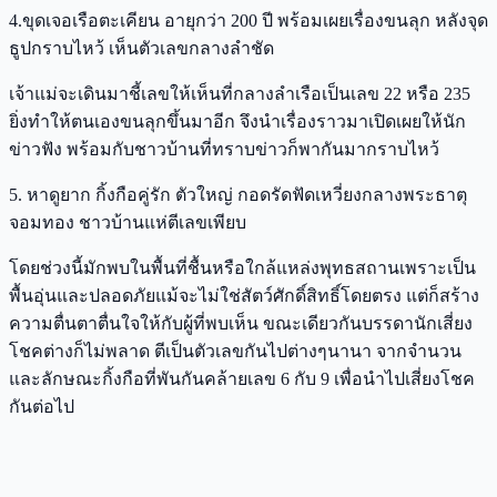
4.ขุดเจอเรือตะเคียน อายุกว่า 200 ปี พร้อมเผยเรื่องขนลุก หลังจุด
ธูปกราบไหว้ เห็นตัวเลขกลางลำชัด
เจ้าแม่จะเดินมาชี้เลขให้เห็นที่กลางลำเรือเป็นเลข 22 หรือ 235
ยิ่งทำให้ตนเองขนลุกขึ้นมาอีก จึงนำเรื่องราวมาเปิดเผยให้นัก
ข่าวฟัง พร้อมกับชาวบ้านที่ทราบข่าวก็พากันมากราบไหว้
5. หาดูยาก กิ้งกือคู่รัก ตัวใหญ่ กอดรัดฟัดเหวี่ยงกลางพระธาตุ
จอมทอง ชาวบ้านแห่ตีเลขเพียบ
โดยช่วงนี้มักพบในพื้นที่ชื้นหรือใกล้แหล่งพุทธสถานเพราะเป็น
พื้นอุ่นและปลอดภัยแม้จะไม่ใช่สัตว์ศักดิ์สิทธิ์โดยตรง แต่ก็สร้าง
ความตื่นตาตื่นใจให้กับผู้ที่พบเห็น ขณะเดียวกันบรรดานักเสี่ยง
โชคต่างก็ไม่พลาด ตีเป็นตัวเลขกันไปต่างๆนานา จากจำนวน
และลักษณะกิ้งกือที่พันกันคล้ายเลข 6 กับ 9 เพื่อนำไปเสี่ยงโชค
กันต่อไป