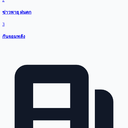
ข่าวพายุ ฝนตก
3
กันจอมพลัง