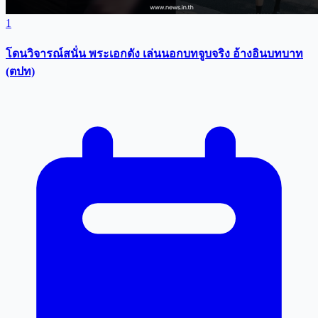
1
โดนวิจารณ์สนั่น พระเอกดัง เล่นนอกบทจูบจริง อ้างอินบทบาท
(ตปท)