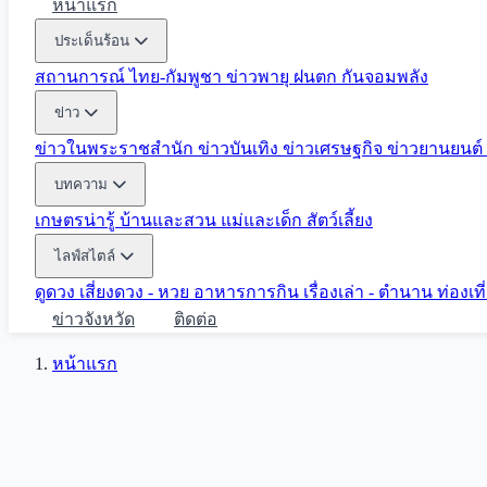
หน้าแรก
ประเด็นร้อน
สถานการณ์ ไทย-กัมพูชา
ข่าวพายุ ฝนตก
กันจอมพลัง
ข่าว
ข่าวในพระราชสำนัก
ข่าวบันเทิง
ข่าวเศรษฐกิจ
ข่าวยานยนต์
บทความ
เกษตรน่ารู้
บ้านและสวน
แม่และเด็ก
สัตว์เลี้ยง
ไลฟ์สไตล์
ดูดวง
เสี่ยงดวง - หวย
อาหารการกิน
เรื่องเล่า - ตำนาน
ท่องเท
ข่าวจังหวัด
ติดต่อ
หน้าแรก