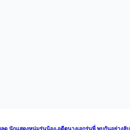
 นักแสดงหนุ่มรุ่นน้อง-อดีตนางเอกรุ่นพี่ พบกันอย่างลับๆ ท