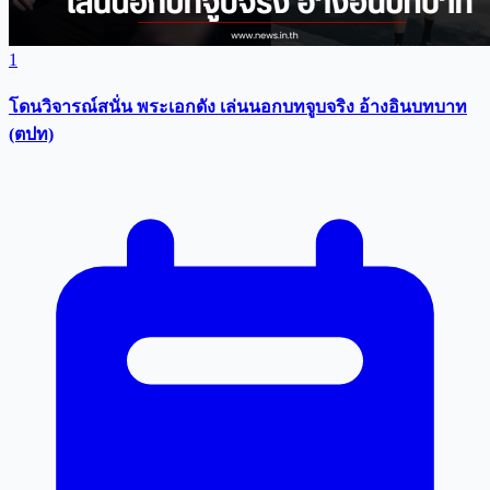
1
โดนวิจารณ์สนั่น พระเอกดัง เล่นนอกบทจูบจริง อ้างอินบทบาท
(ตปท)