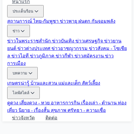
หน้าแรก
ประเด็นร้อน
สถานการณ์ ไทย-กัมพูชา
ข่าวพายุ ฝนตก
กันจอมพลัง
ข่าว
ข่าวในพระราชสำนัก
ข่าวบันเทิง
ข่าวเศรษฐกิจ
ข่าวยาน
ยนต์
ข่าวต่างประเทศ
ข่าวอาชญากรรม
ข่าวสังคม - โซเชีย
ล
ข่าวไอที
ข่าวภูมิภาค
ข่าวกีฬา
ข่าวสมัครงาน
ข่าว
การเมือง
บทความ
เกษตรน่ารู้
บ้านและสวน
แม่และเด็ก
สัตว์เลี้ยง
ไลฟ์สไตล์
ดูดวง
เสี่ยงดวง - หวย
อาหารการกิน
เรื่องเล่า - ตำนาน
ท่อง
เที่ยว
นิยาย - เรื่องสั้น
สุขภาพ
ศรัทธา - ความเชื่อ
ข่าวจังหวัด
ติดต่อ