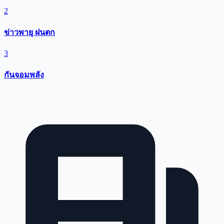
2
ข่าวพายุ ฝนตก
3
กันจอมพลัง