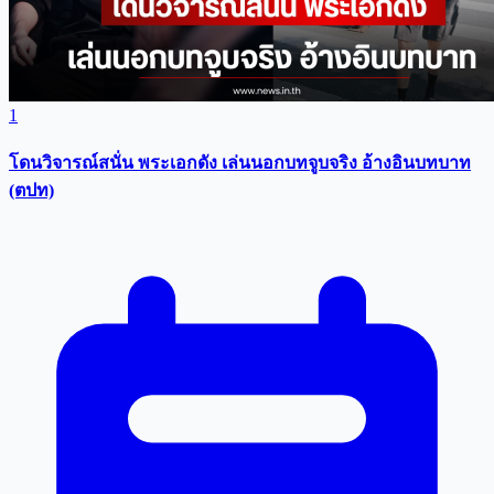
1
โดนวิจารณ์สนั่น พระเอกดัง เล่นนอกบทจูบจริง อ้างอินบทบาท
(ตปท)