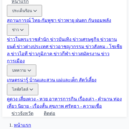
หน้าแรก
ประเด็นร้อน
สถานการณ์ ไทย-กัมพูชา
ข่าวพายุ ฝนตก
กันจอมพลัง
ข่าว
ข่าวในพระราชสำนัก
ข่าวบันเทิง
ข่าวเศรษฐกิจ
ข่าวยาน
ยนต์
ข่าวต่างประเทศ
ข่าวอาชญากรรม
ข่าวสังคม - โซเชีย
ล
ข่าวไอที
ข่าวภูมิภาค
ข่าวกีฬา
ข่าวสมัครงาน
ข่าว
การเมือง
บทความ
เกษตรน่ารู้
บ้านและสวน
แม่และเด็ก
สัตว์เลี้ยง
ไลฟ์สไตล์
ดูดวง
เสี่ยงดวง - หวย
อาหารการกิน
เรื่องเล่า - ตำนาน
ท่อง
เที่ยว
นิยาย - เรื่องสั้น
สุขภาพ
ศรัทธา - ความเชื่อ
ข่าวจังหวัด
ติดต่อ
หน้าแรก