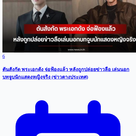
6
ตันสังกัด พระเอกดัง จ่อฟ้องแล้ว หลังถูกปล่อยข่าวลือ เล่นนอก
บทจูบนักแสดงหญิงจริง (ข่าวตางประเทศ)