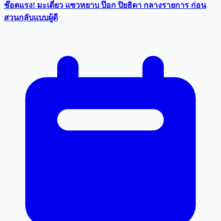
ช๊อตแรง! มะเดี่ยว แซวหยาบ ป๊อก ปิยธิดา กลางรายการ ก่อน
สวนกลับแบบผู้ดี