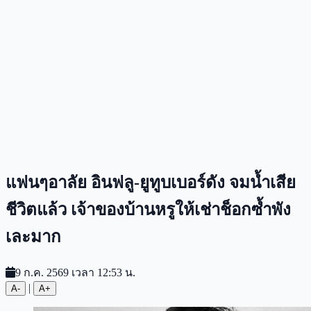
แฟนๆอาลัย อินฟลู-ยูทูบเบอร์ดัง จมน้ำเสีย
ชีวิตแล้ว เจ้าของบ้านหรูให้เช่าช็อกซ้ำพัง
เละมาก
9 ก.ค. 2569 เวลา 12:53 น.
|
A-
A+