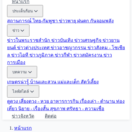
หน้าแรก
ประเด็นร้อน
สถานการณ์ ไทย-กัมพูชา
ข่าวพายุ ฝนตก
กันจอมพลัง
ข่าว
ข่าวในพระราชสำนัก
ข่าวบันเทิง
ข่าวเศรษฐกิจ
ข่าวยาน
ยนต์
ข่าวต่างประเทศ
ข่าวอาชญากรรม
ข่าวสังคม - โซเชีย
ล
ข่าวไอที
ข่าวภูมิภาค
ข่าวกีฬา
ข่าวสมัครงาน
ข่าว
การเมือง
บทความ
เกษตรน่ารู้
บ้านและสวน
แม่และเด็ก
สัตว์เลี้ยง
ไลฟ์สไตล์
ดูดวง
เสี่ยงดวง - หวย
อาหารการกิน
เรื่องเล่า - ตำนาน
ท่อง
เที่ยว
นิยาย - เรื่องสั้น
สุขภาพ
ศรัทธา - ความเชื่อ
ข่าวจังหวัด
ติดต่อ
หน้าแรก