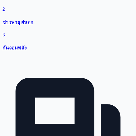
2
ข่าวพายุ ฝนตก
3
กันจอมพลัง