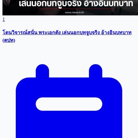
1
โดนวิจารณ์สนั่น พระเอกดัง เล่นนอกบทจูบจริง อ้างอินบทบาท
(ตปท)