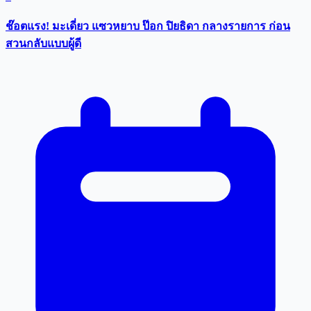
ช๊อตแรง! มะเดี่ยว แซวหยาบ ป๊อก ปิยธิดา กลางรายการ ก่อน
สวนกลับแบบผู้ดี