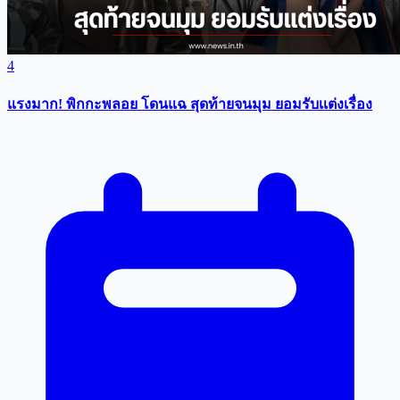
4
แรงมาก! พิกกะพลอย โดนแฉ สุดท้ายจนมุม ยอมรับเเต่งเรื่อง