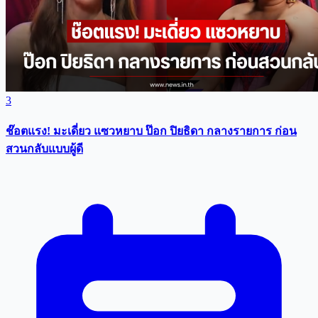
3
ช๊อตแรง! มะเดี่ยว แซวหยาบ ป๊อก ปิยธิดา กลางรายการ ก่อน
สวนกลับแบบผู้ดี