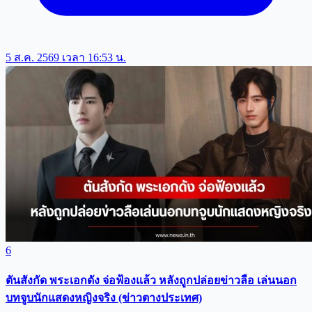
5 ส.ค. 2569 เวลา 16:53 น.
6
ตันสังกัด พระเอกดัง จ่อฟ้องแล้ว หลังถูกปล่อยข่าวลือ เล่นนอก
บทจูบนักแสดงหญิงจริง (ข่าวตางประเทศ)