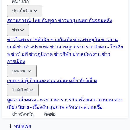
หน้าแรก
ประเด็นร้อน
สถานการณ์ ไทย-กัมพูชา
ข่าวพายุ ฝนตก
กันจอมพลัง
ข่าว
ข่าวในพระราชสำนัก
ข่าวบันเทิง
ข่าวเศรษฐกิจ
ข่าวยาน
ยนต์
ข่าวต่างประเทศ
ข่าวอาชญากรรม
ข่าวสังคม - โซเชีย
ล
ข่าวไอที
ข่าวภูมิภาค
ข่าวกีฬา
ข่าวสมัครงาน
ข่าว
การเมือง
บทความ
เกษตรน่ารู้
บ้านและสวน
แม่และเด็ก
สัตว์เลี้ยง
ไลฟ์สไตล์
ดูดวง
เสี่ยงดวง - หวย
อาหารการกิน
เรื่องเล่า - ตำนาน
ท่อง
เที่ยว
นิยาย - เรื่องสั้น
สุขภาพ
ศรัทธา - ความเชื่อ
ข่าวจังหวัด
ติดต่อ
หน้าแรก