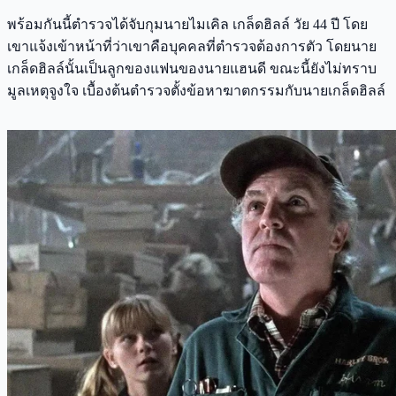
พร้อมกันนี้ตำรวจได้จับกุมนายไมเคิล เกล็ดฮิลล์ วัย 44 ปี โดย
เขาแจ้งเข้าหน้าที่ว่าเขาคือบุคคลที่ตำรวจต้องการตัว โดยนาย
เกล็ดฮิลล์นั้นเป็นลูกของแฟนของนายแฮนดี ขณะนี้ยังไม่ทราบ
มูลเหตุจูงใจ เบื้องต้นตำรวจตั้งข้อหาฆาตกรรมกับนายเกล็ดฮิลล์