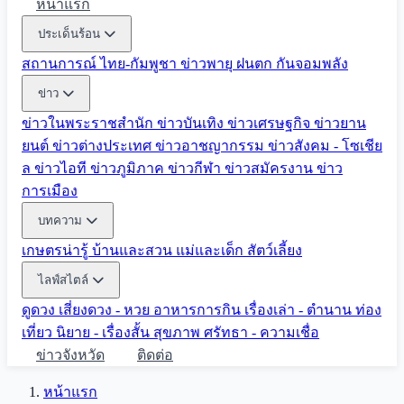
หน้าแรก
ประเด็นร้อน
สถานการณ์ ไทย-กัมพูชา
ข่าวพายุ ฝนตก
กันจอมพลัง
ข่าว
ข่าวในพระราชสำนัก
ข่าวบันเทิง
ข่าวเศรษฐกิจ
ข่าวยาน
ยนต์
ข่าวต่างประเทศ
ข่าวอาชญากรรม
ข่าวสังคม - โซเชีย
ล
ข่าวไอที
ข่าวภูมิภาค
ข่าวกีฬา
ข่าวสมัครงาน
ข่าว
การเมือง
บทความ
เกษตรน่ารู้
บ้านและสวน
แม่และเด็ก
สัตว์เลี้ยง
ไลฟ์สไตล์
ดูดวง
เสี่ยงดวง - หวย
อาหารการกิน
เรื่องเล่า - ตำนาน
ท่อง
เที่ยว
นิยาย - เรื่องสั้น
สุขภาพ
ศรัทธา - ความเชื่อ
ข่าวจังหวัด
ติดต่อ
หน้าแรก