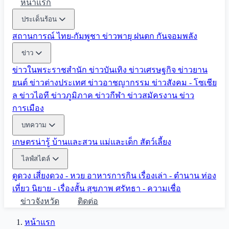
หน้าแรก
ประเด็นร้อน
สถานการณ์ ไทย-กัมพูชา
ข่าวพายุ ฝนตก
กันจอมพลัง
ข่าว
ข่าวในพระราชสำนัก
ข่าวบันเทิง
ข่าวเศรษฐกิจ
ข่าวยาน
ยนต์
ข่าวต่างประเทศ
ข่าวอาชญากรรม
ข่าวสังคม - โซเชีย
ล
ข่าวไอที
ข่าวภูมิภาค
ข่าวกีฬา
ข่าวสมัครงาน
ข่าว
การเมือง
บทความ
เกษตรน่ารู้
บ้านและสวน
แม่และเด็ก
สัตว์เลี้ยง
ไลฟ์สไตล์
ดูดวง
เสี่ยงดวง - หวย
อาหารการกิน
เรื่องเล่า - ตำนาน
ท่อง
เที่ยว
นิยาย - เรื่องสั้น
สุขภาพ
ศรัทธา - ความเชื่อ
ข่าวจังหวัด
ติดต่อ
หน้าแรก