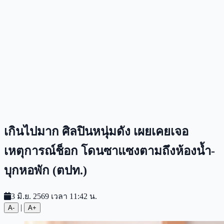
เกินไปมาก ศิลปินหนุ่มดัง เผยเคยเจอ
เหตุการณ์ช็อก โดนซาแซงตามถึงห้องน้ำ-
บุกหอพัก (ตปท.)
3 มิ.ย. 2569 เวลา 11:42 น.
|
A-
A+