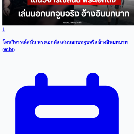
1
โดนวิจารณ์สนั่น พระเอกดัง เล่นนอกบทจูบจริง อ้างอินบทบาท
(ตปท)