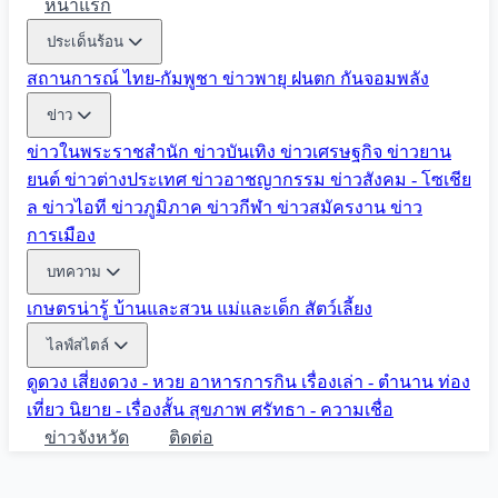
หน้าแรก
ประเด็นร้อน
สถานการณ์ ไทย-กัมพูชา
ข่าวพายุ ฝนตก
กันจอมพลัง
ข่าว
ข่าวในพระราชสำนัก
ข่าวบันเทิง
ข่าวเศรษฐกิจ
ข่าวยาน
ยนต์
ข่าวต่างประเทศ
ข่าวอาชญากรรม
ข่าวสังคม - โซเชีย
ล
ข่าวไอที
ข่าวภูมิภาค
ข่าวกีฬา
ข่าวสมัครงาน
ข่าว
การเมือง
บทความ
เกษตรน่ารู้
บ้านและสวน
แม่และเด็ก
สัตว์เลี้ยง
ไลฟ์สไตล์
ดูดวง
เสี่ยงดวง - หวย
อาหารการกิน
เรื่องเล่า - ตำนาน
ท่อง
เที่ยว
นิยาย - เรื่องสั้น
สุขภาพ
ศรัทธา - ความเชื่อ
ข่าวจังหวัด
ติดต่อ