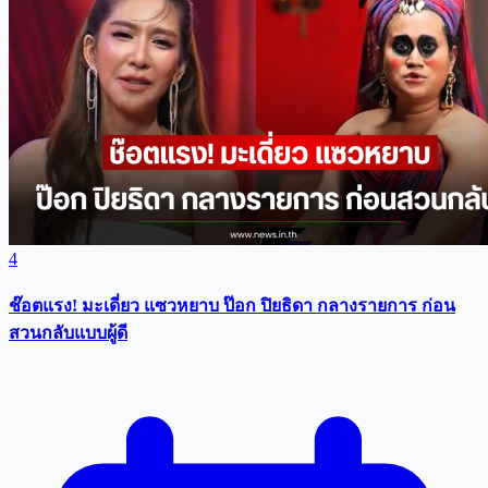
4
ช๊อตแรง! มะเดี่ยว แซวหยาบ ป๊อก ปิยธิดา กลางรายการ ก่อน
สวนกลับแบบผู้ดี