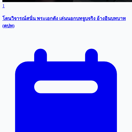
1
โดนวิจารณ์สนั่น พระเอกดัง เล่นนอกบทจูบจริง อ้างอินบทบาท
(ตปท)