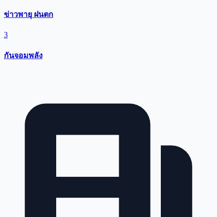
ข่าวพายุ ฝนตก
3
กันจอมพลัง