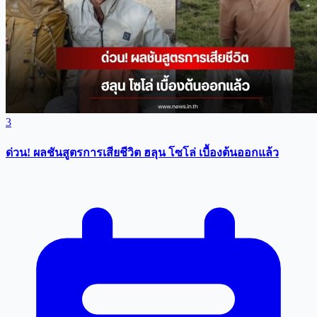
3
ด่วน! ผลชันสูตรการเสียชีวิต ฮลุน โซโล่ เบื้องต้นออกแล้ว