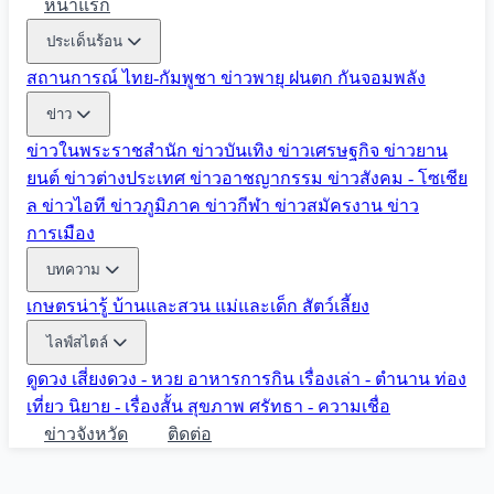
หน้าแรก
ประเด็นร้อน
สถานการณ์ ไทย-กัมพูชา
ข่าวพายุ ฝนตก
กันจอมพลัง
ข่าว
ข่าวในพระราชสำนัก
ข่าวบันเทิง
ข่าวเศรษฐกิจ
ข่าวยาน
ยนต์
ข่าวต่างประเทศ
ข่าวอาชญากรรม
ข่าวสังคม - โซเชีย
ล
ข่าวไอที
ข่าวภูมิภาค
ข่าวกีฬา
ข่าวสมัครงาน
ข่าว
การเมือง
บทความ
เกษตรน่ารู้
บ้านและสวน
แม่และเด็ก
สัตว์เลี้ยง
ไลฟ์สไตล์
ดูดวง
เสี่ยงดวง - หวย
อาหารการกิน
เรื่องเล่า - ตำนาน
ท่อง
เที่ยว
นิยาย - เรื่องสั้น
สุขภาพ
ศรัทธา - ความเชื่อ
ข่าวจังหวัด
ติดต่อ