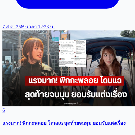
7 ส.ค. 2569 เวลา 12:23 น.
6
แรงมาก! พิกกะพลอย โดนแฉ สุดท้ายจนมุม ยอมรับเเต่งเรื่อง