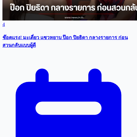
4
ช๊อตแรง! มะเดี่ยว แซวหยาบ ป๊อก ปิยธิดา กลางรายการ ก่อน
สวนกลับแบบผู้ดี