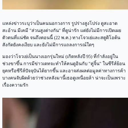
แหล่งข่าวระบุว่าเป็นคนนอกวงการ รูปร่างสูงโปร่ง ดูสะอาด
สะอ้าน มีเคมี "ส่วนสูงต่างกัน" ที่ดูน่ารัก แต่ยังไม่มีการเปิดเผย
ตัวตนที่แน่ชัด จนถึงตอนนี้ (22 พ.ค.) ทางโจวเย่และสตูดิโอต้น
สังกัดยังคงเงียบ และยังไม่มีการแถลงการณ์ใดๆ
มองว่าโจวเย่เป็นนางเอกรุ่นใหม่ (เกิดหลังปี 95) ที่กำลังอยู่ใน
ช่วงขาขึ้น การมีข่าวเดทจะทำให้คนดูอินกับ "คู่จิ้น" ในซีรีส์ย้อน
ยุคหรือซีรีส์ปัจจุบันได้ยากขึ้น และอาจส่งผลต่อมูลค่าทางการค้า
บางคนจับผิดด้วยว่าช่วงหลังมานี้เธอดูเหนื่อยล้า น่าจะเป็นเพราะ
เรื่องความรัก