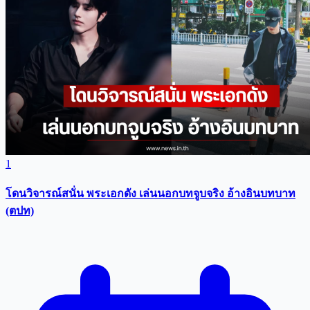
1
โดนวิจารณ์สนั่น พระเอกดัง เล่นนอกบทจูบจริง อ้างอินบทบาท
(ตปท)