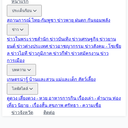
หน้าแรก
ประเด็นร้อน
สถานการณ์ ไทย-กัมพูชา
ข่าวพายุ ฝนตก
กันจอมพลัง
ข่าว
ข่าวในพระราชสำนัก
ข่าวบันเทิง
ข่าวเศรษฐกิจ
ข่าวยาน
ยนต์
ข่าวต่างประเทศ
ข่าวอาชญากรรม
ข่าวสังคม - โซเชีย
ล
ข่าวไอที
ข่าวภูมิภาค
ข่าวกีฬา
ข่าวสมัครงาน
ข่าว
การเมือง
บทความ
เกษตรน่ารู้
บ้านและสวน
แม่และเด็ก
สัตว์เลี้ยง
ไลฟ์สไตล์
ดูดวง
เสี่ยงดวง - หวย
อาหารการกิน
เรื่องเล่า - ตำนาน
ท่อง
เที่ยว
นิยาย - เรื่องสั้น
สุขภาพ
ศรัทธา - ความเชื่อ
ข่าวจังหวัด
ติดต่อ