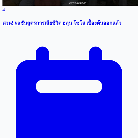
4
ด่วน! ผลชันสูตรการเสียชีวิต ฮลุน โซโล่ เบื้องต้นออกแล้ว