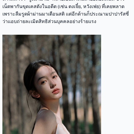
เน็ตพากันขุดเคสดังในอดีต (เช่น ตงเจี๋ย, หวังเฟย) ที่เคยพลาด
เพราะลืมรูดผ้าม่านมาเตือนสติ แต่อีกด้านก็ประณามปาปารัสซี่
ว่าแอบถ่ายละเมิดสิทธิส่วนบุคคลอย่างร้ายแรง