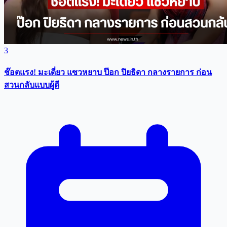
3
ช๊อตแรง! มะเดี่ยว แซวหยาบ ป๊อก ปิยธิดา กลางรายการ ก่อน
สวนกลับแบบผู้ดี