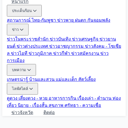
หน้าแรก
ประเด็นร้อน
สถานการณ์ ไทย-กัมพูชา
ข่าวพายุ ฝนตก
กันจอมพลัง
ข่าว
ข่าวในพระราชสำนัก
ข่าวบันเทิง
ข่าวเศรษฐกิจ
ข่าวยาน
ยนต์
ข่าวต่างประเทศ
ข่าวอาชญากรรม
ข่าวสังคม - โซเชีย
ล
ข่าวไอที
ข่าวภูมิภาค
ข่าวกีฬา
ข่าวสมัครงาน
ข่าว
การเมือง
บทความ
เกษตรน่ารู้
บ้านและสวน
แม่และเด็ก
สัตว์เลี้ยง
ไลฟ์สไตล์
ดูดวง
เสี่ยงดวง - หวย
อาหารการกิน
เรื่องเล่า - ตำนาน
ท่อง
เที่ยว
นิยาย - เรื่องสั้น
สุขภาพ
ศรัทธา - ความเชื่อ
ข่าวจังหวัด
ติดต่อ