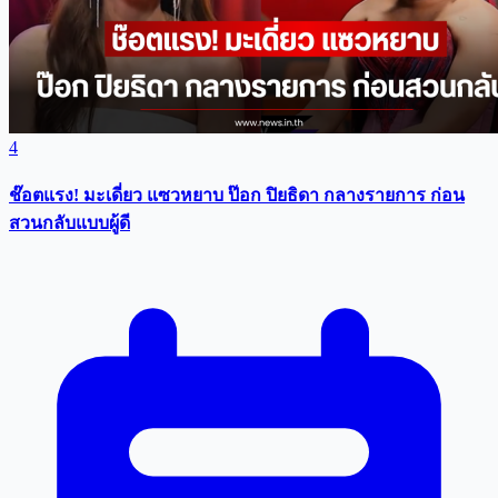
4
ช๊อตแรง! มะเดี่ยว แซวหยาบ ป๊อก ปิยธิดา กลางรายการ ก่อน
สวนกลับแบบผู้ดี