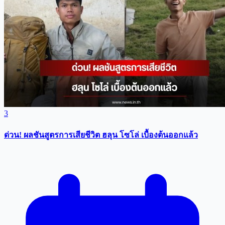
3
ด่วน! ผลชันสูตรการเสียชีวิต ฮลุน โซโล่ เบื้องต้นออกแล้ว