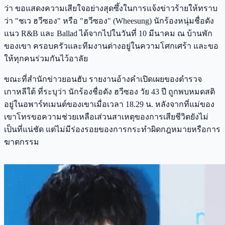
ว่า ขอแสดงความเสียใจอย่างสุดซึ้งในการแจ้งข่าวร้ายให้ทราบ
ว่า "ชเว ฮวีซอง" หรือ "ฮวีซอง" (Wheesung) นักร้องหนุ่มชื่อดัง
แนว R&B และ Ballad ได้จากไปในวันที่ 10 มีนาคม ณ บ้านพัก
ของเขา ครอบครัวและทีมงานต่างอยู่ในความโศกเศร้า และขอ
ให้ทุกคนร่วมกันไว้อาลัย
ขณะที่สำนักข่าวยอนฮับ รายงานอ้างคำเปิดเผยของตำรวจ
เกาหลีใต้ ที่ระบุว่า นักร้องชื่อดัง ฮวีซอง วัย 43 ปี ถูกพบหมดสติ
อยู่ในอพาร์ทเมนต์ของเขาเมื่อเวลา 18.29 น. หลังจากที่แม่ของ
เขาโทรขอความช่วยเหลือเส่วนสาเหตุของการเสียชีวิตยังไม่
เป็นที่แน่ชัด แต่ไม่มีร่องรอยของการกระทำผิดกฎหมายหรือการ
ฆาตกรรม