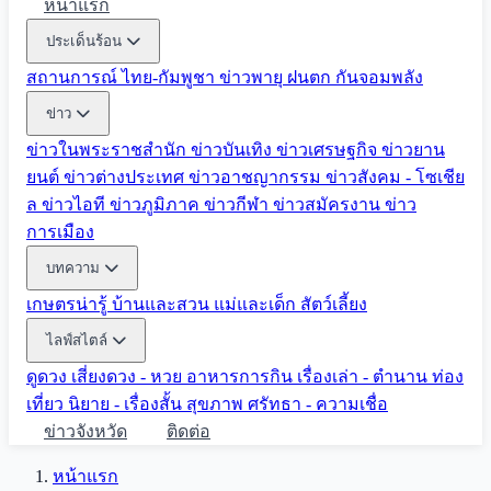
หน้าแรก
ประเด็นร้อน
สถานการณ์ ไทย-กัมพูชา
ข่าวพายุ ฝนตก
กันจอมพลัง
ข่าว
ข่าวในพระราชสำนัก
ข่าวบันเทิง
ข่าวเศรษฐกิจ
ข่าวยาน
ยนต์
ข่าวต่างประเทศ
ข่าวอาชญากรรม
ข่าวสังคม - โซเชีย
ล
ข่าวไอที
ข่าวภูมิภาค
ข่าวกีฬา
ข่าวสมัครงาน
ข่าว
การเมือง
บทความ
เกษตรน่ารู้
บ้านและสวน
แม่และเด็ก
สัตว์เลี้ยง
ไลฟ์สไตล์
ดูดวง
เสี่ยงดวง - หวย
อาหารการกิน
เรื่องเล่า - ตำนาน
ท่อง
เที่ยว
นิยาย - เรื่องสั้น
สุขภาพ
ศรัทธา - ความเชื่อ
ข่าวจังหวัด
ติดต่อ
หน้าแรก