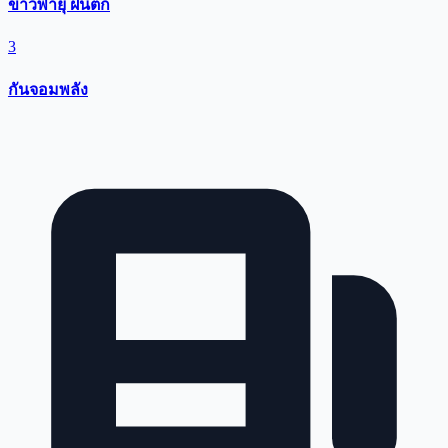
ข่าวพายุ ฝนตก
3
กันจอมพลัง