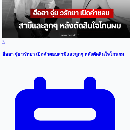
5
ฮือฮา จุ๋ย วรัทยา เปิดคำตอบสามีเเละลูกๆ หลังตัดสินใจโกนผม