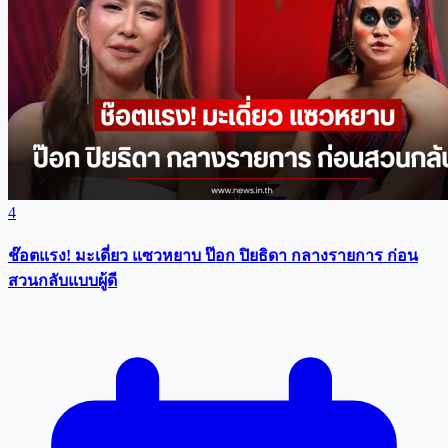
4
ช๊อตแรง! มะเดี่ยว แซวหยาบ ป๊อก ปิยธิดา กลางรายการ ก่อน
สวนกลับแบบผู้ดี