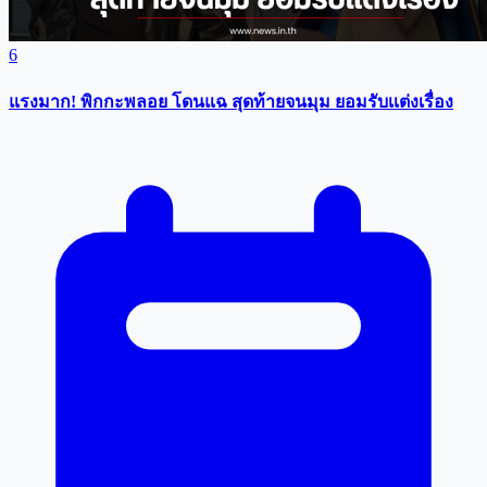
6
แรงมาก! พิกกะพลอย โดนแฉ สุดท้ายจนมุม ยอมรับเเต่งเรื่อง