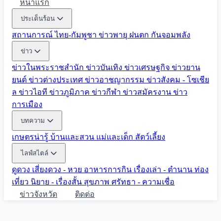
หน้าแรก
ประเด็นร้อน
สถานการณ์ ไทย-กัมพูชา
ข่าวพายุ ฝนตก
กันจอมพลัง
ข่าว
ข่าวในพระราชสำนัก
ข่าวบันเทิง
ข่าวเศรษฐกิจ
ข่าวยาน
ยนต์
ข่าวต่างประเทศ
ข่าวอาชญากรรม
ข่าวสังคม - โซเชีย
ล
ข่าวไอที
ข่าวภูมิภาค
ข่าวกีฬา
ข่าวสมัครงาน
ข่าว
การเมือง
บทความ
เกษตรน่ารู้
บ้านและสวน
แม่และเด็ก
สัตว์เลี้ยง
ไลฟ์สไตล์
ดูดวง
เสี่ยงดวง - หวย
อาหารการกิน
เรื่องเล่า - ตำนาน
ท่อง
เที่ยว
นิยาย - เรื่องสั้น
สุขภาพ
ศรัทธา - ความเชื่อ
ข่าวจังหวัด
ติดต่อ