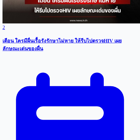
2
เตือน ใครมีผื่นเรื้อรังรักษาไม่หาย ให้รีบไปตรวจHIV เผย
ลักษณะเด่นของผื่น