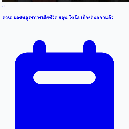
3
ด่วน! ผลชันสูตรการเสียชีวิต ฮลุน โซโล่ เบื้องต้นออกแล้ว