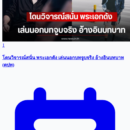
1
โดนวิจารณ์สนั่น พระเอกดัง เล่นนอกบทจูบจริง อ้างอินบทบาท
(ตปท)