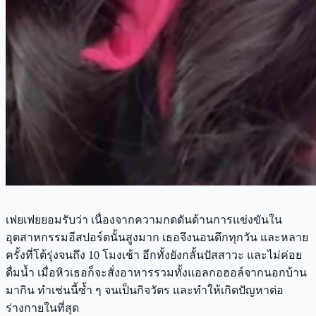
เฟยเฟยยอมรับว่า เนื่องจากความกดดันด้านการแข่งขันใน
อุตสาหกรรมอีสปอร์ตนั้นสูงมาก เธอจึงนอนดึกทุกวัน และหลาย
ครั้งที่โต้รุ่งจนถึง 10 โมงเช้า อีกทั้งยังกลั้นปัสสาวะ และไม่ค่อย
ดื่มน้ำ เมื่อหิวเธอก็จะสั่งอาหารรวมทั้งแอลกอฮอล์จากนอกบ้าน
มากิน ทำเช่นนี้ซ้ำ ๆ จนเป็นกิจวัตร และทำให้เกิดปัญหาต่อ
ร่างกายในที่สุด