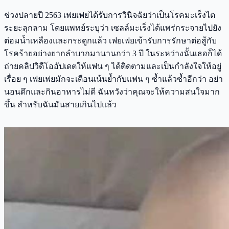
ช่วงปลายปี 2563 เฟยเฟยได้รับการวินิจฉัยว่าเป็นโรคมะเร็งไต
ระยะลุกลาม โดยแพทย์ระบุว่า เซลล์มะเร็งได้แพร่กระจายไปยัง
ต่อมน้ำเหลืองและกระดูกแล้ว เฟยเฟยเข้ารับการรักษาต่อสู้กับ
โรคร้ายอย่างยากลำบากมานานกว่า 3 ปี ในระหว่างนั้นเธอก็ได้
ถ่ายคลิปวิดีโออัปเดตให้แฟน ๆ ได้ติดตามและเป็นกำลังใจให้อยู่
เรื่อย ๆ เฟยเฟยมักจะเตือนเน้นย้ำกับแฟน ๆ ซ้ำแล้วซ้ำอีกว่า อย่า
นอนดึกและกินอาหารไม่ดี ฉันหวังว่าคุณจะให้ความสนใจมาก
ขึ้น สำหรับฉันมันสายเกินไปแล้ว