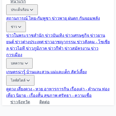
หน้าแรก
ประเด็นร้อน
สถานการณ์ ไทย-กัมพูชา
ข่าวพายุ ฝนตก
กันจอมพลัง
ข่าว
ข่าวในพระราชสำนัก
ข่าวบันเทิง
ข่าวเศรษฐกิจ
ข่าวยาน
ยนต์
ข่าวต่างประเทศ
ข่าวอาชญากรรม
ข่าวสังคม - โซเชีย
ล
ข่าวไอที
ข่าวภูมิภาค
ข่าวกีฬา
ข่าวสมัครงาน
ข่าว
การเมือง
บทความ
เกษตรน่ารู้
บ้านและสวน
แม่และเด็ก
สัตว์เลี้ยง
ไลฟ์สไตล์
ดูดวง
เสี่ยงดวง - หวย
อาหารการกิน
เรื่องเล่า - ตำนาน
ท่อง
เที่ยว
นิยาย - เรื่องสั้น
สุขภาพ
ศรัทธา - ความเชื่อ
ข่าวจังหวัด
ติดต่อ