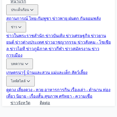
หน้าแรก
ประเด็นร้อน
สถานการณ์ ไทย-กัมพูชา
ข่าวพายุ ฝนตก
กันจอมพลัง
ข่าว
ข่าวในพระราชสำนัก
ข่าวบันเทิง
ข่าวเศรษฐกิจ
ข่าวยาน
ยนต์
ข่าวต่างประเทศ
ข่าวอาชญากรรม
ข่าวสังคม - โซเชีย
ล
ข่าวไอที
ข่าวภูมิภาค
ข่าวกีฬา
ข่าวสมัครงาน
ข่าว
การเมือง
บทความ
เกษตรน่ารู้
บ้านและสวน
แม่และเด็ก
สัตว์เลี้ยง
ไลฟ์สไตล์
ดูดวง
เสี่ยงดวง - หวย
อาหารการกิน
เรื่องเล่า - ตำนาน
ท่อง
เที่ยว
นิยาย - เรื่องสั้น
สุขภาพ
ศรัทธา - ความเชื่อ
ข่าวจังหวัด
ติดต่อ