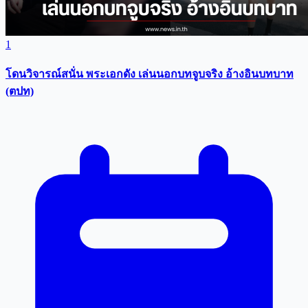
1
โดนวิจารณ์สนั่น พระเอกดัง เล่นนอกบทจูบจริง อ้างอินบทบาท
(ตปท)