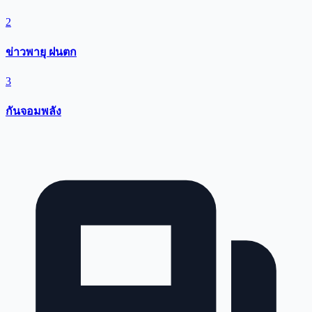
2
ข่าวพายุ ฝนตก
3
กันจอมพลัง