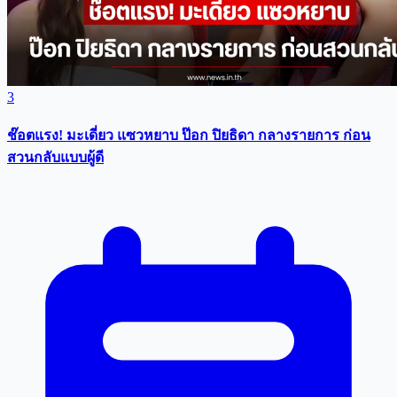
3
ช๊อตแรง! มะเดี่ยว แซวหยาบ ป๊อก ปิยธิดา กลางรายการ ก่อน
สวนกลับแบบผู้ดี