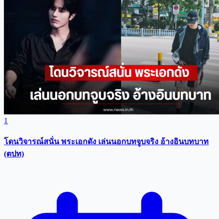
1
โดนวิจารณ์สนั่น พระเอกดัง เล่นนอกบทจูบจริง อ้างอินบทบาท
(ตปท)