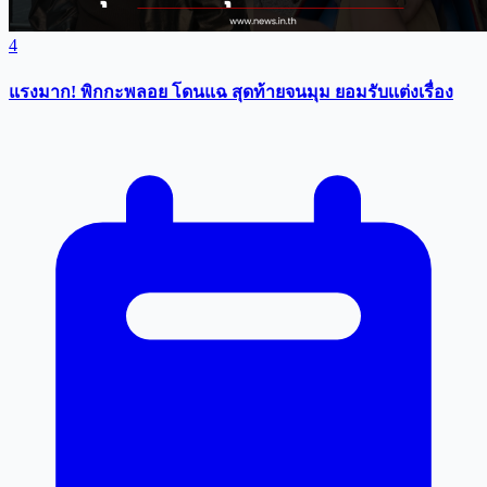
4
แรงมาก! พิกกะพลอย โดนแฉ สุดท้ายจนมุม ยอมรับเเต่งเรื่อง