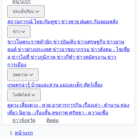
หน้าแรก
ประเด็นร้อน
สถานการณ์ ไทย-กัมพูชา
ข่าวพายุ ฝนตก
กันจอมพลัง
ข่าว
ข่าวในพระราชสำนัก
ข่าวบันเทิง
ข่าวเศรษฐกิจ
ข่าวยาน
ยนต์
ข่าวต่างประเทศ
ข่าวอาชญากรรม
ข่าวสังคม - โซเชีย
ล
ข่าวไอที
ข่าวภูมิภาค
ข่าวกีฬา
ข่าวสมัครงาน
ข่าว
การเมือง
บทความ
เกษตรน่ารู้
บ้านและสวน
แม่และเด็ก
สัตว์เลี้ยง
ไลฟ์สไตล์
ดูดวง
เสี่ยงดวง - หวย
อาหารการกิน
เรื่องเล่า - ตำนาน
ท่อง
เที่ยว
นิยาย - เรื่องสั้น
สุขภาพ
ศรัทธา - ความเชื่อ
ข่าวจังหวัด
ติดต่อ
หน้าแรก