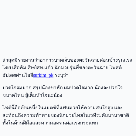
ล่าสุดมีรายงานว่าอาการบาดเจ็บของตะวันฉายค่อนข้างรุนแรง
โดย เสือคิม ศิษย์สท.แต๋ว นักมวยรุ่นพี่ของตะวันฉาย โพสต์
อัปเดตผ่านไอจี
surkim_pk
ระบุว่า
ปวดใจผมมาก สรุปน้องขาหัก ผมปวดใจมาก น้องจะปวดใจ
ขนาดไหน สู้เต็มหัวใจนะน้อง
ไฟต์นี้ถือเป็นหนึ่งในแมตช์ที่แฟนมวยให้ความสนใจสูง และ
สะท้อนถึงความท้าทายของนักมวยไทยในเวทีระดับนานาชาติ
ทั้งในด้านฝีมือและความอดทนต่อแรงกระแทก