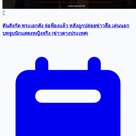
7
ตันสังกัด พระเอกดัง จ่อฟ้องแล้ว หลังถูกปล่อยข่าวลือ เล่นนอก
บทจูบนักแสดงหญิงจริง (ข่าวตางประเทศ)