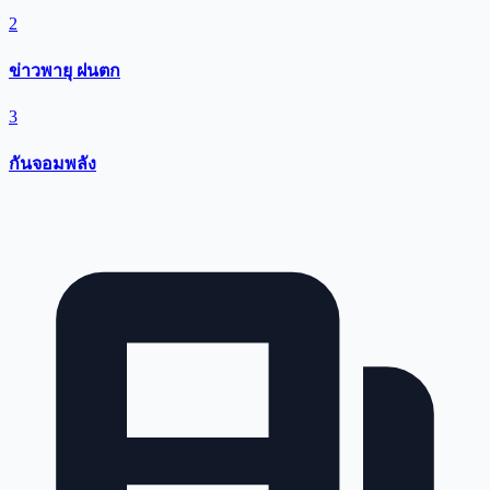
2
ข่าวพายุ ฝนตก
3
กันจอมพลัง