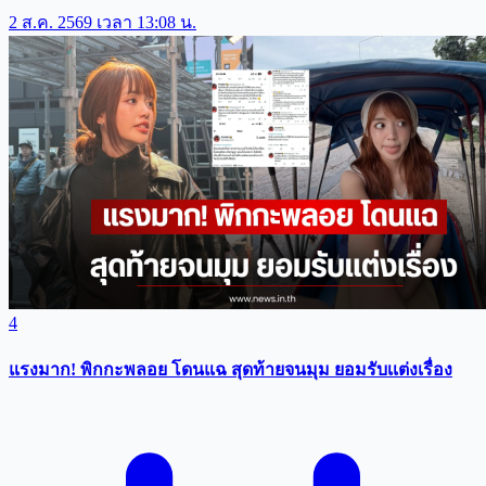
2 ส.ค. 2569 เวลา 13:08 น.
4
แรงมาก! พิกกะพลอย โดนแฉ สุดท้ายจนมุม ยอมรับเเต่งเรื่อง