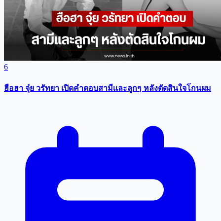
6
ฮือฮา จุ๋ย วรัทยา เปิดคำตอบสามีเเละลูกๆ หลังตัดสินใจโกนผม