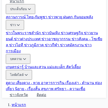
หน้าแรก
ประเด็นร้อน
สถานการณ์ ไทย-กัมพูชา
ข่าวพายุ ฝนตก
กันจอมพลัง
ข่าว
ข่าวในพระราชสำนัก
ข่าวบันเทิง
ข่าวเศรษฐกิจ
ข่าวยาน
ยนต์
ข่าวต่างประเทศ
ข่าวอาชญากรรม
ข่าวสังคม - โซเชีย
ล
ข่าวไอที
ข่าวภูมิภาค
ข่าวกีฬา
ข่าวสมัครงาน
ข่าว
การเมือง
บทความ
เกษตรน่ารู้
บ้านและสวน
แม่และเด็ก
สัตว์เลี้ยง
ไลฟ์สไตล์
ดูดวง
เสี่ยงดวง - หวย
อาหารการกิน
เรื่องเล่า - ตำนาน
ท่อง
เที่ยว
นิยาย - เรื่องสั้น
สุขภาพ
ศรัทธา - ความเชื่อ
ข่าวจังหวัด
ติดต่อ
หน้าแรก