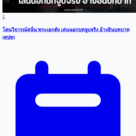
1
โดนวิจารณ์สนั่น พระเอกดัง เล่นนอกบทจูบจริง อ้างอินบทบาท
(ตปท)