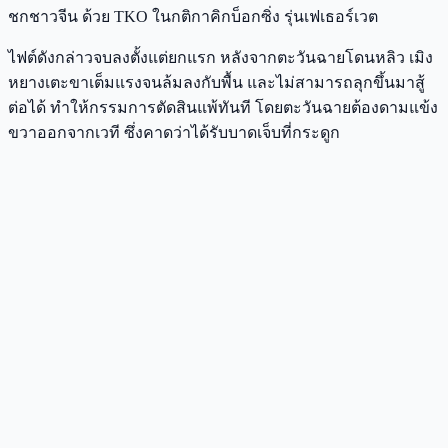
ชกชาวจีน ด้วย TKO ในกติกาคิกบ็อกซิ่ง รุ่นเฟเธอร์เวต
ไฟต์ดังกล่าวจบลงตั้งแต่ยกแรก หลังจากตะวันฉายโดนหลิว เมิง
หยางเตะขาเต็มแรงจนล้มลงกับพื้น และไม่สามารถลุกขึ้นมาสู้
ต่อได้ ทำให้กรรมการตัดสินแพ้ทันที โดยตะวันฉายต้องดามแข้ง
ขวาออกจากเวที ซึ่งคาดว่าได้รับบาดเจ็บที่กระดูก