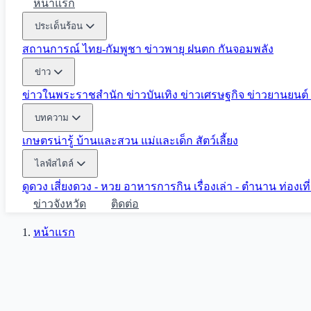
หน้าแรก
ประเด็นร้อน
สถานการณ์ ไทย-กัมพูชา
ข่าวพายุ ฝนตก
กันจอมพลัง
ข่าว
ข่าวในพระราชสำนัก
ข่าวบันเทิง
ข่าวเศรษฐกิจ
ข่าวยานยนต์
บทความ
เกษตรน่ารู้
บ้านและสวน
แม่และเด็ก
สัตว์เลี้ยง
ไลฟ์สไตล์
ดูดวง
เสี่ยงดวง - หวย
อาหารการกิน
เรื่องเล่า - ตำนาน
ท่องเท
ข่าวจังหวัด
ติดต่อ
หน้าแรก