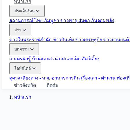
หน้าแรก
ประเด็นร้อน
สถานการณ์ ไทย-กัมพูชา
ข่าวพายุ ฝนตก
กันจอมพลัง
ข่าว
ข่าวในพระราชสำนัก
ข่าวบันเทิง
ข่าวเศรษฐกิจ
ข่าวยานยนต์
บทความ
เกษตรน่ารู้
บ้านและสวน
แม่และเด็ก
สัตว์เลี้ยง
ไลฟ์สไตล์
ดูดวง
เสี่ยงดวง - หวย
อาหารการกิน
เรื่องเล่า - ตำนาน
ท่องเท
ข่าวจังหวัด
ติดต่อ
หน้าแรก