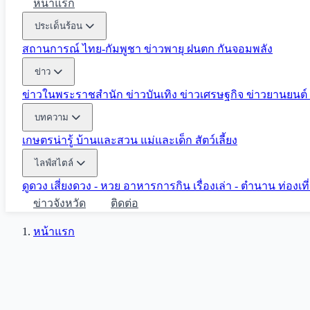
หน้าแรก
ประเด็นร้อน
สถานการณ์ ไทย-กัมพูชา
ข่าวพายุ ฝนตก
กันจอมพลัง
ข่าว
ข่าวในพระราชสำนัก
ข่าวบันเทิง
ข่าวเศรษฐกิจ
ข่าวยานยนต์
บทความ
เกษตรน่ารู้
บ้านและสวน
แม่และเด็ก
สัตว์เลี้ยง
ไลฟ์สไตล์
ดูดวง
เสี่ยงดวง - หวย
อาหารการกิน
เรื่องเล่า - ตำนาน
ท่องเท
ข่าวจังหวัด
ติดต่อ
หน้าแรก