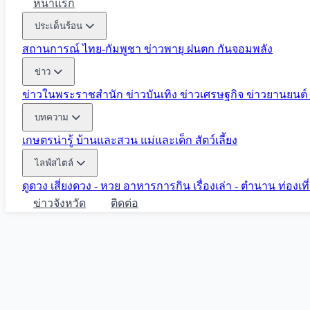
หน้าแรก
ประเด็นร้อน
สถานการณ์ ไทย-กัมพูชา
ข่าวพายุ ฝนตก
กันจอมพลัง
ข่าว
ข่าวในพระราชสำนัก
ข่าวบันเทิง
ข่าวเศรษฐกิจ
ข่าวยานยนต์
บทความ
เกษตรน่ารู้
บ้านและสวน
แม่และเด็ก
สัตว์เลี้ยง
ไลฟ์สไตล์
ดูดวง
เสี่ยงดวง - หวย
อาหารการกิน
เรื่องเล่า - ตำนาน
ท่องเท
ข่าวจังหวัด
ติดต่อ