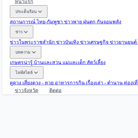
หน้าแรก
ประเด็นร้อน
สถานการณ์ ไทย-กัมพูชา
ข่าวพายุ ฝนตก
กันจอมพลัง
ข่าว
ข่าวในพระราชสำนัก
ข่าวบันเทิง
ข่าวเศรษฐกิจ
ข่าวยานยนต์
บทความ
เกษตรน่ารู้
บ้านและสวน
แม่และเด็ก
สัตว์เลี้ยง
ไลฟ์สไตล์
ดูดวง
เสี่ยงดวง - หวย
อาหารการกิน
เรื่องเล่า - ตำนาน
ท่องเท
ข่าวจังหวัด
ติดต่อ