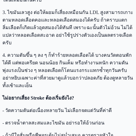
3️. ไขมันเลวสูง ต่อให้ผอมก็เสี่ยงเหมือนกัน LDL สูงสามารถเกาะ
ตามหลอดเลือดคอและหลอดเลือดสมองได้ครับ ถ้าคราบแตก
ลิ่มเลือดก็เกิดแล้วอุดสมองได้ทันที เพราะฉะนั้นตัวไม่อ้วน ไม่ได้
แปลว่าหลอดเลือดสะอาด อย่าใช้รูปร่างตัวเองเป็นผลตรวจเลือด
ครับ
4️. ความดันขึ้น ๆ ลง ๆ ก็ทำร้ายหลอดเลือดได้ บางคนวัดตอนพัก
ได้ดี แต่พอเครียด นอนน้อย กินเค็ม หรือทำงานหนัก ความดัน
พุ่งแรงเป็นช่วง ๆ หลอดเลือดก็โดนแรงกระแทกซ้ำทุกวันครับ
อย่าหยิบเฉพาะค่าที่สวยมาดูแล้วบอกว่าปลอดภัย ต้องดูหลายวัน
ทั้งเช้าและเย็น
ไม่อยากเสี่ยง Stroke ต้องเริ่มยังไง?
- วัดความดันต่อเนื่องหลายวัน ไม่เลือกจดแต่วันที่ค่าดี
- ตรวจน้ำตาลสะสมและไขมัน อย่ารอให้อ้วนก่อน
- ถ้ามีใจสั่นหรือชีพจรเต้นไม่สม่ำเสมอ ควรตรวจหัวใจ