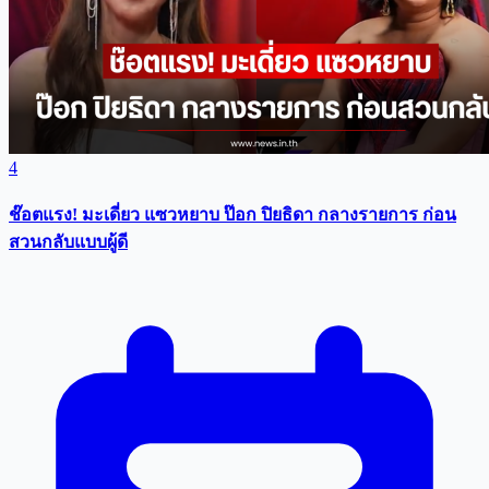
4
ช๊อตแรง! มะเดี่ยว แซวหยาบ ป๊อก ปิยธิดา กลางรายการ ก่อน
สวนกลับแบบผู้ดี