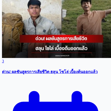
3
ด่วน! ผลชันสูตรการเสียชีวิต ฮลุน โซโล่ เบื้องต้นออกแล้ว