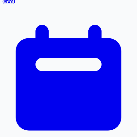
(ตปท)