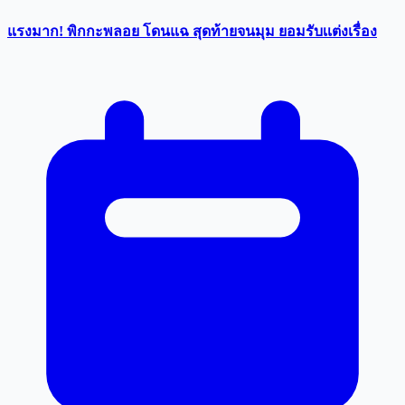
แรงมาก! พิกกะพลอย โดนแฉ สุดท้ายจนมุม ยอมรับเเต่งเรื่อง