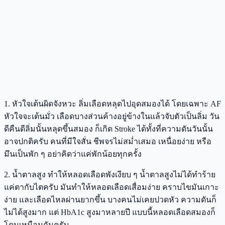
1️. หัวใจเต้นผิดจังหวะ ลิ่มเลือดหลุดไปอุดสมองได้ โดยเฉพาะ AF
หัวใจจะเต้นมั่ว เลือดบางส่วนค้างอยู่ข้างในแล้วจับตัวเป็นลิ่ม วัน
ดีคืนดีลิ่มนั้นหลุดขึ้นสมอง ก็เกิด Stroke ได้ทั้งที่ความดันวันนั้น
อาจปกติครับ คนที่มีใจสั่น ชีพจรไม่สม่ำเสมอ เหนื่อยง่าย หรือ
มึนเป็นพัก ๆ อย่าคิดว่าแค่พักน้อยทุกครั้ง
2️. น้ำตาลสูง ทำให้หลอดเลือดพังเงียบ ๆ น้ำตาลสูงไม่ได้ทำร้าย
แค่ตากับไตครับ มันทำให้หลอดเลือดเสื่อมง่าย คราบไขมันเกาะ
ง่าย และเลือดไหลผ่านยากขึ้น บางคนไม่เคยปวดหัว ความดันก็
ไม่ได้สูงมาก แต่ HbA1c สูงมาหลายปี แบบนี้หลอดเลือดสมองก็
โดนเหมือนกันครับ