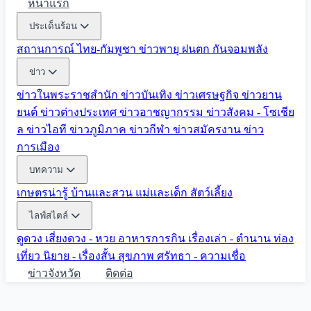
หน้าแรก
ประเด็นร้อน
สถานการณ์ ไทย-กัมพูชา
ข่าวพายุ ฝนตก
กันจอมพลัง
ข่าว
ข่าวในพระราชสำนัก
ข่าวบันเทิง
ข่าวเศรษฐกิจ
ข่าวยาน
ยนต์
ข่าวต่างประเทศ
ข่าวอาชญากรรม
ข่าวสังคม - โซเชีย
ล
ข่าวไอที
ข่าวภูมิภาค
ข่าวกีฬา
ข่าวสมัครงาน
ข่าว
การเมือง
บทความ
เกษตรน่ารู้
บ้านและสวน
แม่และเด็ก
สัตว์เลี้ยง
ไลฟ์สไตล์
ดูดวง
เสี่ยงดวง - หวย
อาหารการกิน
เรื่องเล่า - ตำนาน
ท่อง
เที่ยว
นิยาย - เรื่องสั้น
สุขภาพ
ศรัทธา - ความเชื่อ
ข่าวจังหวัด
ติดต่อ