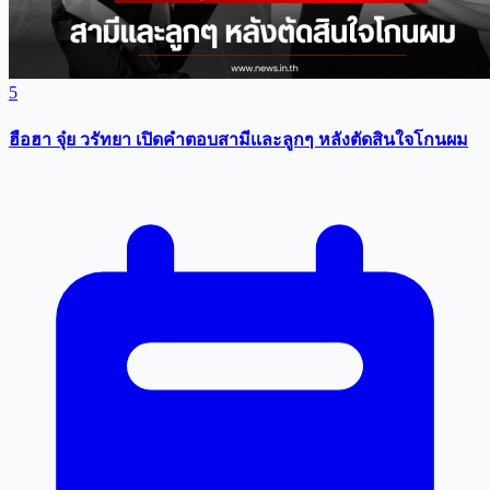
5
ฮือฮา จุ๋ย วรัทยา เปิดคำตอบสามีเเละลูกๆ หลังตัดสินใจโกนผม