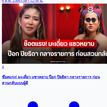
6 ส.ค. 2569 เวลา 12:56 น.
4
ช๊อตแรง! มะเดี่ยว แซวหยาบ ป๊อก ปิยธิดา กลางรายการ ก่อน
สวนกลับแบบผู้ดี