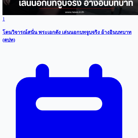
1
โดนวิจารณ์สนั่น พระเอกดัง เล่นนอกบทจูบจริง อ้างอินบทบาท
(ตปท)