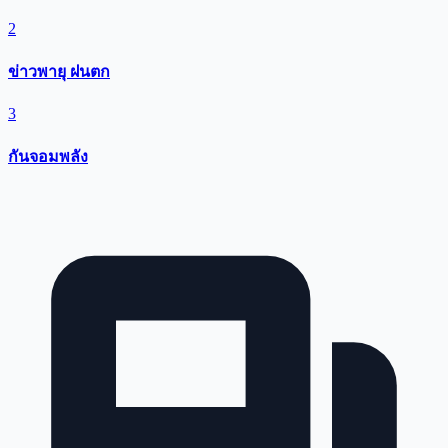
2
ข่าวพายุ ฝนตก
3
กันจอมพลัง