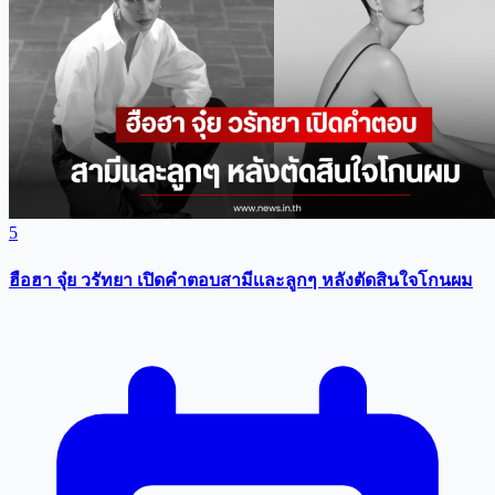
5
ฮือฮา จุ๋ย วรัทยา เปิดคำตอบสามีเเละลูกๆ หลังตัดสินใจโกนผม