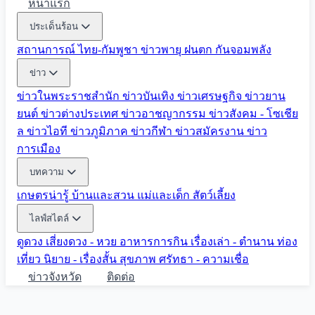
หน้าแรก
ประเด็นร้อน
สถานการณ์ ไทย-กัมพูชา
ข่าวพายุ ฝนตก
กันจอมพลัง
ข่าว
ข่าวในพระราชสำนัก
ข่าวบันเทิง
ข่าวเศรษฐกิจ
ข่าวยาน
ยนต์
ข่าวต่างประเทศ
ข่าวอาชญากรรม
ข่าวสังคม - โซเชีย
ล
ข่าวไอที
ข่าวภูมิภาค
ข่าวกีฬา
ข่าวสมัครงาน
ข่าว
การเมือง
บทความ
เกษตรน่ารู้
บ้านและสวน
แม่และเด็ก
สัตว์เลี้ยง
ไลฟ์สไตล์
ดูดวง
เสี่ยงดวง - หวย
อาหารการกิน
เรื่องเล่า - ตำนาน
ท่อง
เที่ยว
นิยาย - เรื่องสั้น
สุขภาพ
ศรัทธา - ความเชื่อ
ข่าวจังหวัด
ติดต่อ