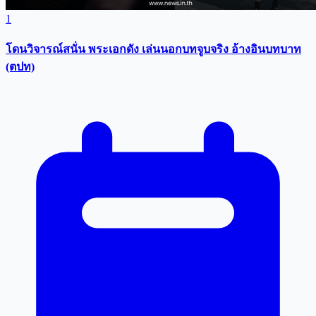
1
โดนวิจารณ์สนั่น พระเอกดัง เล่นนอกบทจูบจริง อ้างอินบทบาท
(ตปท)