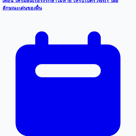
เตือน ใครมีผื่นเรื้อรังรักษาไม่หาย ให้รีบไปตรวจHIV เผย
ลักษณะเด่นของผื่น