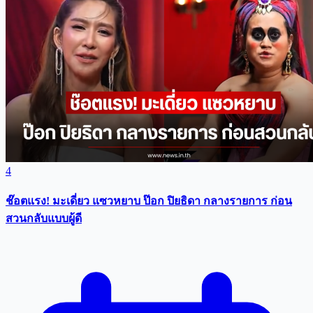
4
ช๊อตแรง! มะเดี่ยว แซวหยาบ ป๊อก ปิยธิดา กลางรายการ ก่อน
สวนกลับแบบผู้ดี