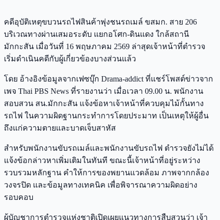
คดีอุบัติเหตุขบวนรถไฟสินค้าพุ่งชนรถเมล์ ขสมก. สาย 206
บริเวณทางผ่านเสมอระดับ แยกอโศก-ดินแดง ใกล้สถานี
มักกะสัน เมื่อวันที่ 16 พฤษภาคม 2569 ล่าสุดเจ้าหน้าที่ตำรวจ
เริ่มดำเนินคดีกับผู้เกี่ยวข้องบางส่วนแล้ว
โดย อ้างอิงข้อมูลจากเฟซบุ๊ก Drama-addict ที่แชร์โพสต์ข่าวจาก
เพจ Thai PBS News ที่รายงานว่า เมื่อเวลา 09.00 น. พนักงาน
สอบสวน สน.มักกะสัน แจ้งข้อหาเจ้าหน้าที่ควบคุมไม้กั้นทาง
รถไฟ ในความผิดฐานกระทำการโดยประมาท เป็นเหตุให้ผู้อื่น
ถึงแก่ความตายและบาดเจ็บสาหัส
สำหรับพนักงานขับรถเมล์และพนักงานขับรถไฟ ตำรวจยังไม่ได้
แจ้งข้อกล่าวหาเพิ่มเติมในทันที ขณะนี้เจ้าหน้าที่อยู่ระหว่าง
รวบรวมหลักฐาน คำให้การของพยานแวดล้อม ภาพจากกล้อง
วงจรปิด และข้อมูลทางเทคนิค เพื่อพิจารณาความผิดอย่าง
รอบคอบ
ผู้บัญชาการตำรวจแห่งชาติเปิดเผยแนวทางการสืบสวนว่า เจ้า