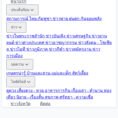
หน้าแรก
ประเด็นร้อน
สถานการณ์ ไทย-กัมพูชา
ข่าวพายุ ฝนตก
กันจอมพลัง
ข่าว
ข่าวในพระราชสำนัก
ข่าวบันเทิง
ข่าวเศรษฐกิจ
ข่าวยาน
ยนต์
ข่าวต่างประเทศ
ข่าวอาชญากรรม
ข่าวสังคม - โซเชีย
ล
ข่าวไอที
ข่าวภูมิภาค
ข่าวกีฬา
ข่าวสมัครงาน
ข่าว
การเมือง
บทความ
เกษตรน่ารู้
บ้านและสวน
แม่และเด็ก
สัตว์เลี้ยง
ไลฟ์สไตล์
ดูดวง
เสี่ยงดวง - หวย
อาหารการกิน
เรื่องเล่า - ตำนาน
ท่อง
เที่ยว
นิยาย - เรื่องสั้น
สุขภาพ
ศรัทธา - ความเชื่อ
ข่าวจังหวัด
ติดต่อ