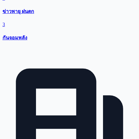
ข่าวพายุ ฝนตก
3
กันจอมพลัง