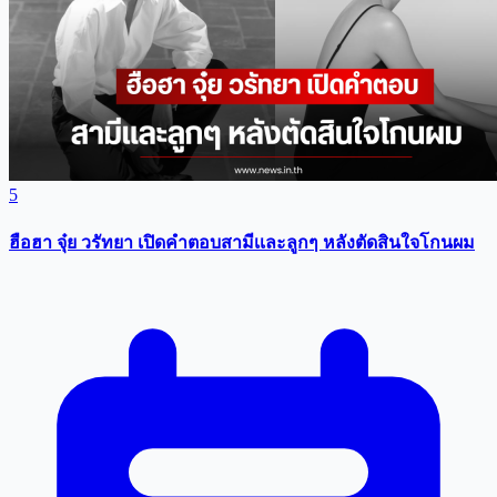
5
ฮือฮา จุ๋ย วรัทยา เปิดคำตอบสามีเเละลูกๆ หลังตัดสินใจโกนผม