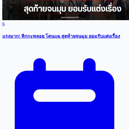
6
แรงมาก! พิกกะพลอย โดนแฉ สุดท้ายจนมุม ยอมรับเเต่งเรื่อง