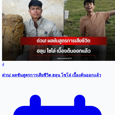
4
ด่วน! ผลชันสูตรการเสียชีวิต ฮลุน โซโล่ เบื้องต้นออกแล้ว