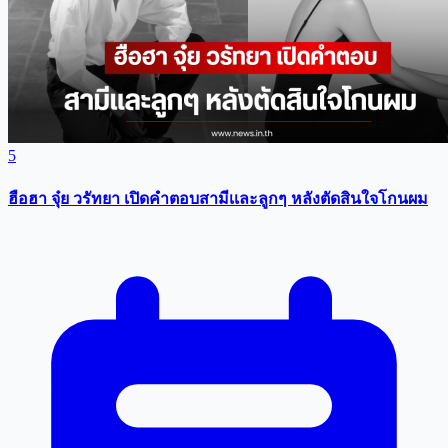
5
ฮือฮา จุ๋ย วรัทยา เปิดคำตอบสามีเเละลูกๆ หลังตัดสินใจโกนผม