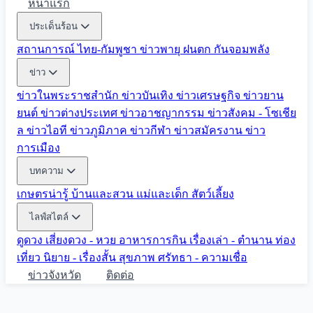
หน้าแรก
ประเด็นร้อน
สถานการณ์ ไทย-กัมพูชา
ข่าวพายุ ฝนตก
กันจอมพลัง
ข่าว
ข่าวในพระราชสำนัก
ข่าวบันเทิง
ข่าวเศรษฐกิจ
ข่าวยาน
ยนต์
ข่าวต่างประเทศ
ข่าวอาชญากรรม
ข่าวสังคม - โซเชีย
ล
ข่าวไอที
ข่าวภูมิภาค
ข่าวกีฬา
ข่าวสมัครงาน
ข่าว
การเมือง
บทความ
เกษตรน่ารู้
บ้านและสวน
แม่และเด็ก
สัตว์เลี้ยง
ไลฟ์สไตล์
ดูดวง
เสี่ยงดวง - หวย
อาหารการกิน
เรื่องเล่า - ตำนาน
ท่อง
เที่ยว
นิยาย - เรื่องสั้น
สุขภาพ
ศรัทธา - ความเชื่อ
ข่าวจังหวัด
ติดต่อ