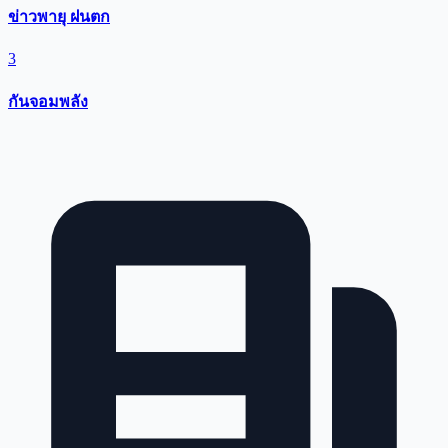
ข่าวพายุ ฝนตก
3
กันจอมพลัง