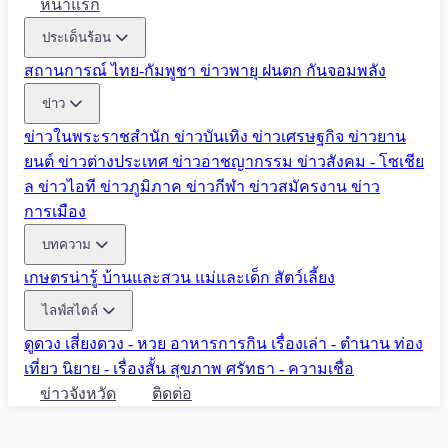
หน้าแรก
ประเด็นร้อน
สถานการณ์ ไทย-กัมพูชา
ข่าวพายุ ฝนตก
กันจอมพลัง
ข่าว
ข่าวในพระราชสำนัก
ข่าวบันเทิง
ข่าวเศรษฐกิจ
ข่าวยาน
ยนต์
ข่าวต่างประเทศ
ข่าวอาชญากรรม
ข่าวสังคม - โซเชีย
ล
ข่าวไอที
ข่าวภูมิภาค
ข่าวกีฬา
ข่าวสมัครงาน
ข่าว
การเมือง
บทความ
เกษตรน่ารู้
บ้านและสวน
แม่และเด็ก
สัตว์เลี้ยง
ไลฟ์สไตล์
ดูดวง
เสี่ยงดวง - หวย
อาหารการกิน
เรื่องเล่า - ตำนาน
ท่อง
เที่ยว
นิยาย - เรื่องสั้น
สุขภาพ
ศรัทธา - ความเชื่อ
ข่าวจังหวัด
ติดต่อ