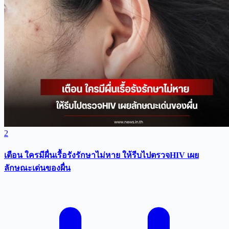
2
เตือน ใครมีผื่นเรื้อรังรักษาไม่หาย ให้รีบไปตรวจHIV เผย
ลักษณะเด่นของผื่น