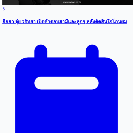
5
ฮือฮา จุ๋ย วรัทยา เปิดคำตอบสามีเเละลูกๆ หลังตัดสินใจโกนผม