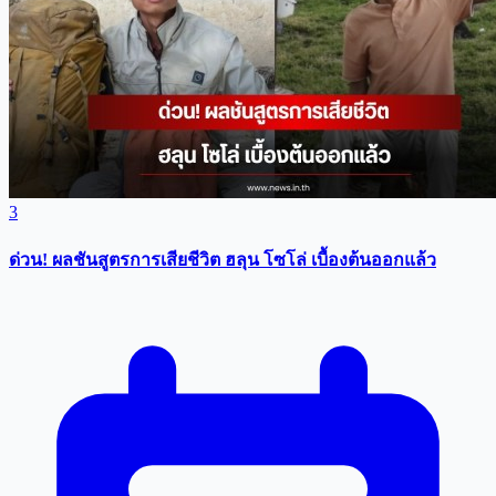
3
ด่วน! ผลชันสูตรการเสียชีวิต ฮลุน โซโล่ เบื้องต้นออกแล้ว