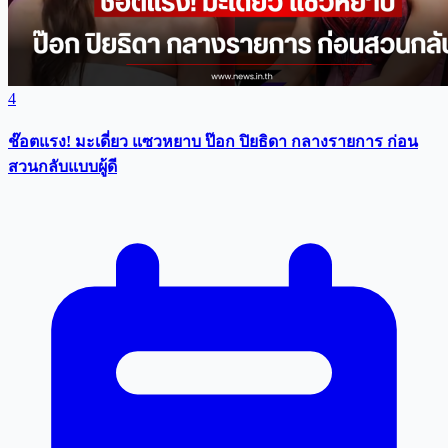
4
ช๊อตแรง! มะเดี่ยว แซวหยาบ ป๊อก ปิยธิดา กลางรายการ ก่อน
สวนกลับแบบผู้ดี