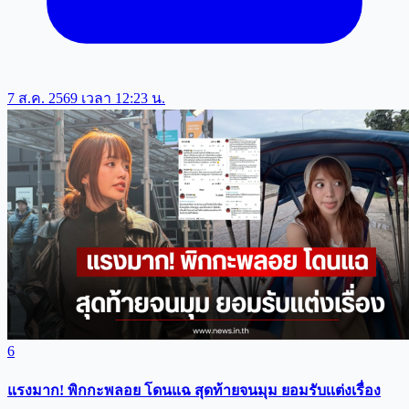
7 ส.ค. 2569 เวลา 12:23 น.
6
แรงมาก! พิกกะพลอย โดนแฉ สุดท้ายจนมุม ยอมรับเเต่งเรื่อง