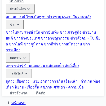
หน้าแรก
ประเด็นร้อน
สถานการณ์ ไทย-กัมพูชา
ข่าวพายุ ฝนตก
กันจอมพลัง
ข่าว
ข่าวในพระราชสำนัก
ข่าวบันเทิง
ข่าวเศรษฐกิจ
ข่าวยาน
ยนต์
ข่าวต่างประเทศ
ข่าวอาชญากรรม
ข่าวสังคม - โซเชีย
ล
ข่าวไอที
ข่าวภูมิภาค
ข่าวกีฬา
ข่าวสมัครงาน
ข่าว
การเมือง
บทความ
เกษตรน่ารู้
บ้านและสวน
แม่และเด็ก
สัตว์เลี้ยง
ไลฟ์สไตล์
ดูดวง
เสี่ยงดวง - หวย
อาหารการกิน
เรื่องเล่า - ตำนาน
ท่อง
เที่ยว
นิยาย - เรื่องสั้น
สุขภาพ
ศรัทธา - ความเชื่อ
ข่าวจังหวัด
ติดต่อ
หน้าแรก