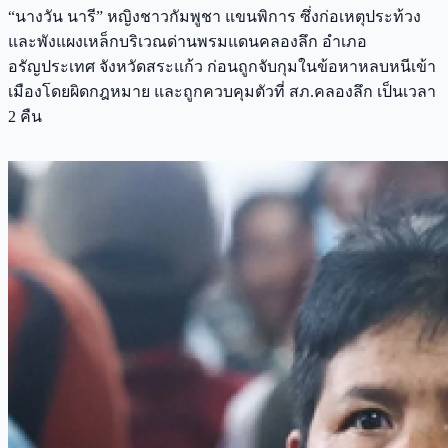
“นางวัน นารี” หญิงชาวกัมพูชา แขนพิการ ซึ่งก่อเหตุประท้วง
และพังแผงเหล็กบริเวณด่านพรมแดนคลองลึก อำเภอ
อรัญประเทศ จังหวัดสระแก้ว ก่อนถูกจับกุมในข้อหาหลบหนีเข้า
เมืองโดยผิดกฎหมาย และถูกควบคุมตัวที่ สภ.คลองลึก เป็นเวลา
2 คืน