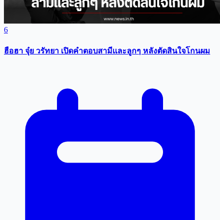
6
ฮือฮา จุ๋ย วรัทยา เปิดคำตอบสามีเเละลูกๆ หลังตัดสินใจโกนผม