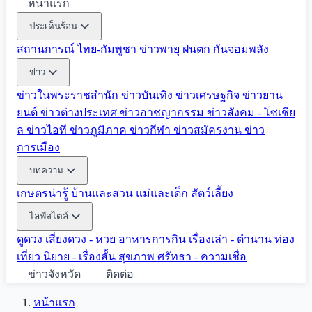
หน้าแรก
ประเด็นร้อน
สถานการณ์ ไทย-กัมพูชา
ข่าวพายุ ฝนตก
กันจอมพลัง
ข่าว
ข่าวในพระราชสำนัก
ข่าวบันเทิง
ข่าวเศรษฐกิจ
ข่าวยาน
ยนต์
ข่าวต่างประเทศ
ข่าวอาชญากรรม
ข่าวสังคม - โซเชีย
ล
ข่าวไอที
ข่าวภูมิภาค
ข่าวกีฬา
ข่าวสมัครงาน
ข่าว
การเมือง
บทความ
เกษตรน่ารู้
บ้านและสวน
แม่และเด็ก
สัตว์เลี้ยง
ไลฟ์สไตล์
ดูดวง
เสี่ยงดวง - หวย
อาหารการกิน
เรื่องเล่า - ตำนาน
ท่อง
เที่ยว
นิยาย - เรื่องสั้น
สุขภาพ
ศรัทธา - ความเชื่อ
ข่าวจังหวัด
ติดต่อ
หน้าแรก