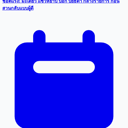
ช๊อตแรง! มะเดี่ยว แซวหยาบ ป๊อก ปิยธิดา กลางรายการ ก่อน
สวนกลับแบบผู้ดี