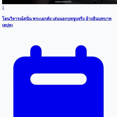
1
โดนวิจารณ์สนั่น พระเอกดัง เล่นนอกบทจูบจริง อ้างอินบทบาท
(ตปท)