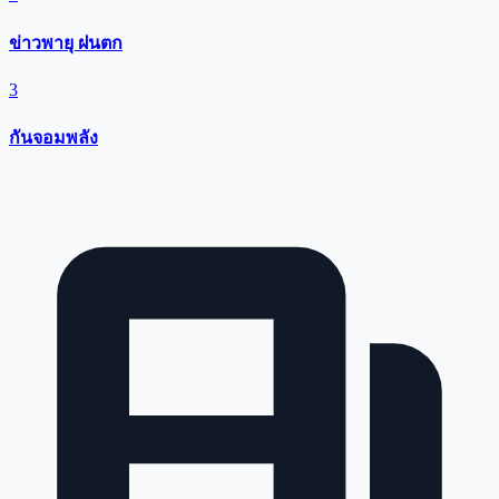
ข่าวพายุ ฝนตก
3
กันจอมพลัง