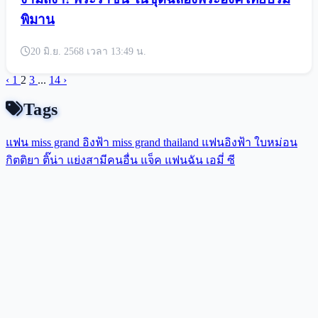
พิมาน
20 มิ.ย. 2568 เวลา 13:49 น.
‹
1
2
3
...
14
›
Tags
แฟน miss grand
อิงฟ้า
miss grand thailand
แฟนอิงฟ้า
ใบหม่อน
กิตติยา
ติ๊น่า
แย่งสามีคนอื่น
แจ็ค แฟนฉัน
เอมี่
ซี