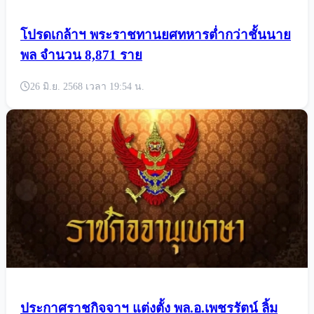
โปรดเกล้าฯ พระราชทานยศทหารต่ำกว่าชั้นนาย
พล จำนวน 8,871 ราย
26 มิ.ย. 2568 เวลา 19:54 น.
ประกาศราชกิจจาฯ แต่งตั้ง พล.อ.เพชรรัตน์ ลิ้ม