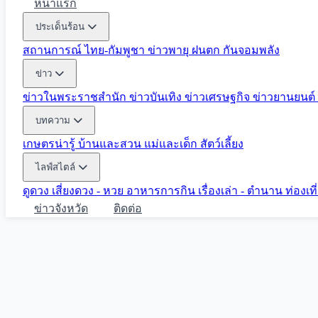
หน้าแรก
ประเด็นร้อน
สถานการณ์ ไทย-กัมพูชา
ข่าวพายุ ฝนตก
กันจอมพลัง
ข่าว
ข่าวในพระราชสำนัก
ข่าวบันเทิง
ข่าวเศรษฐกิจ
ข่าวยานยนต์
บทความ
เกษตรน่ารู้
บ้านและสวน
แม่และเด็ก
สัตว์เลี้ยง
ไลฟ์สไตล์
ดูดวง
เสี่ยงดวง - หวย
อาหารการกิน
เรื่องเล่า - ตำนาน
ท่องเท
ข่าวจังหวัด
ติดต่อ