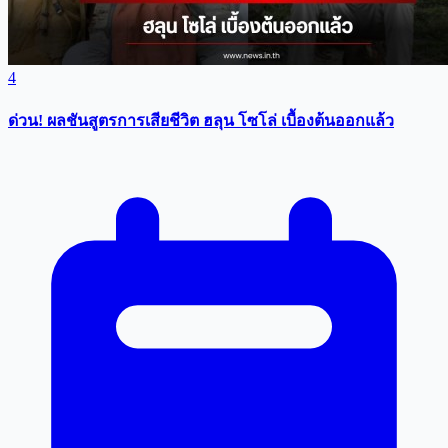
4
ด่วน! ผลชันสูตรการเสียชีวิต ฮลุน โซโล่ เบื้องต้นออกแล้ว