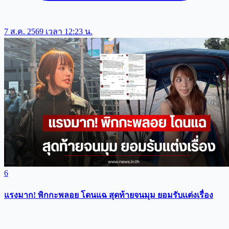
7 ส.ค. 2569 เวลา 12:23 น.
6
แรงมาก! พิกกะพลอย โดนแฉ สุดท้ายจนมุม ยอมรับเเต่งเรื่อง