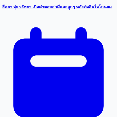
ฮือฮา จุ๋ย วรัทยา เปิดคำตอบสามีเเละลูกๆ หลังตัดสินใจโกนผม