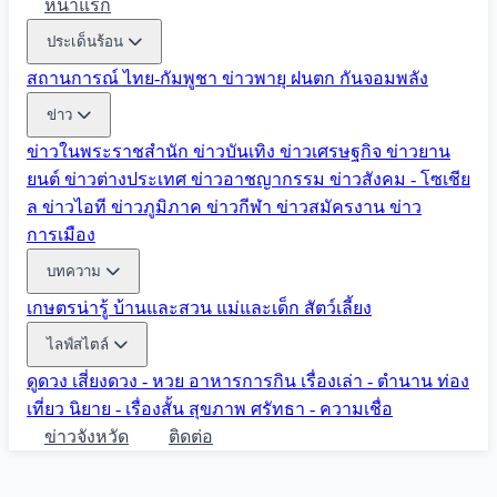
หน้าแรก
ประเด็นร้อน
สถานการณ์ ไทย-กัมพูชา
ข่าวพายุ ฝนตก
กันจอมพลัง
ข่าว
ข่าวในพระราชสำนัก
ข่าวบันเทิง
ข่าวเศรษฐกิจ
ข่าวยาน
ยนต์
ข่าวต่างประเทศ
ข่าวอาชญากรรม
ข่าวสังคม - โซเชีย
ล
ข่าวไอที
ข่าวภูมิภาค
ข่าวกีฬา
ข่าวสมัครงาน
ข่าว
การเมือง
บทความ
เกษตรน่ารู้
บ้านและสวน
แม่และเด็ก
สัตว์เลี้ยง
ไลฟ์สไตล์
ดูดวง
เสี่ยงดวง - หวย
อาหารการกิน
เรื่องเล่า - ตำนาน
ท่อง
เที่ยว
นิยาย - เรื่องสั้น
สุขภาพ
ศรัทธา - ความเชื่อ
ข่าวจังหวัด
ติดต่อ