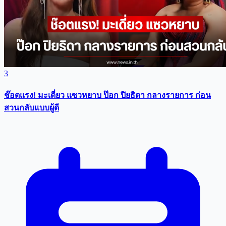
3
ช๊อตแรง! มะเดี่ยว แซวหยาบ ป๊อก ปิยธิดา กลางรายการ ก่อน
สวนกลับแบบผู้ดี