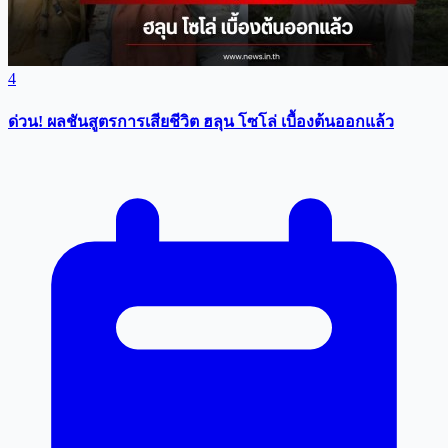
4
ด่วน! ผลชันสูตรการเสียชีวิต ฮลุน โซโล่ เบื้องต้นออกแล้ว