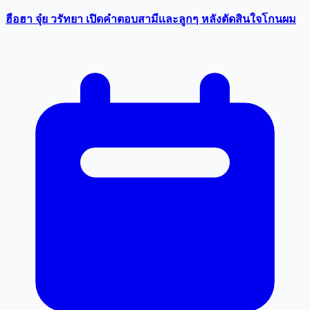
ฮือฮา จุ๋ย วรัทยา เปิดคำตอบสามีเเละลูกๆ หลังตัดสินใจโกนผม