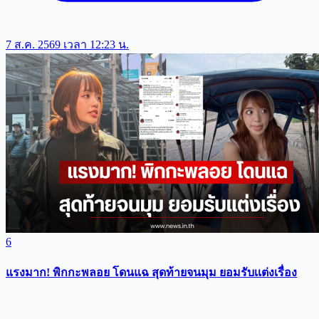
7 ส.ค. 2569 เวลา 12:23 น.
6
แรงมาก! พิกกะพลอย โดนแฉ สุดท้ายจนมุม ยอมรับเเต่งเรื่อง