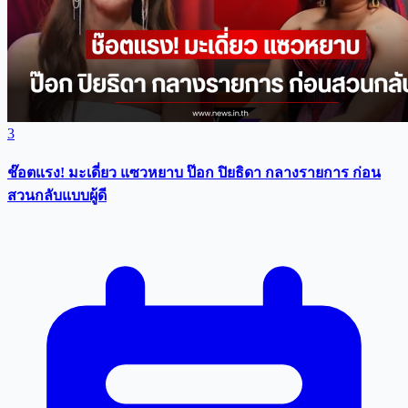
3
ช๊อตแรง! มะเดี่ยว แซวหยาบ ป๊อก ปิยธิดา กลางรายการ ก่อน
สวนกลับแบบผู้ดี