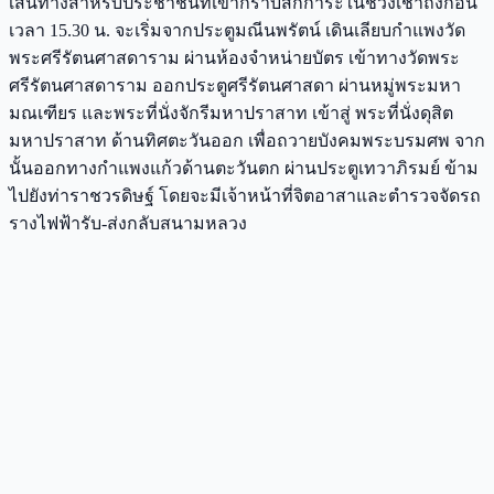
เส้นทางสำหรับประชาชนที่เข้ากราบสักการะในช่วงเช้าถึงก่อน
เวลา 15.30 น. จะเริ่มจากประตูมณีนพรัตน์ เดินเลียบกำแพงวัด
พระศรีรัตนศาสดาราม ผ่านห้องจำหน่ายบัตร เข้าทางวัดพระ
ศรีรัตนศาสดาราม ออกประตูศรีรัตนศาสดา ผ่านหมู่พระมหา
มณเฑียร และพระที่นั่งจักรีมหาปราสาท เข้าสู่ พระที่นั่งดุสิต
มหาปราสาท ด้านทิศตะวันออก เพื่อถวายบังคมพระบรมศพ จาก
นั้นออกทางกำแพงแก้วด้านตะวันตก ผ่านประตูเทวาภิรมย์ ข้าม
ไปยังท่าราชวรดิษฐ์ โดยจะมีเจ้าหน้าที่จิตอาสาและตำรวจจัดรถ
รางไฟฟ้ารับ-ส่งกลับสนามหลวง