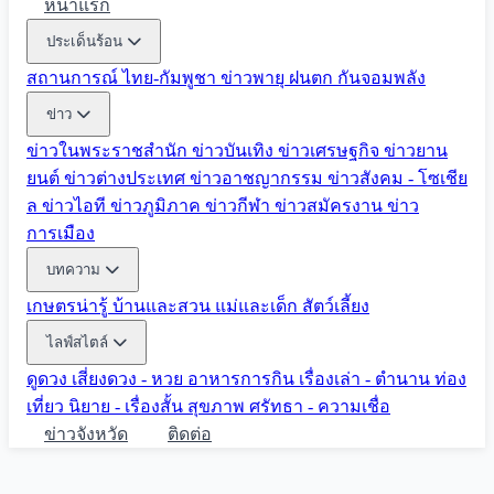
หน้าแรก
ประเด็นร้อน
สถานการณ์ ไทย-กัมพูชา
ข่าวพายุ ฝนตก
กันจอมพลัง
ข่าว
ข่าวในพระราชสำนัก
ข่าวบันเทิง
ข่าวเศรษฐกิจ
ข่าวยาน
ยนต์
ข่าวต่างประเทศ
ข่าวอาชญากรรม
ข่าวสังคม - โซเชีย
ล
ข่าวไอที
ข่าวภูมิภาค
ข่าวกีฬา
ข่าวสมัครงาน
ข่าว
การเมือง
บทความ
เกษตรน่ารู้
บ้านและสวน
แม่และเด็ก
สัตว์เลี้ยง
ไลฟ์สไตล์
ดูดวง
เสี่ยงดวง - หวย
อาหารการกิน
เรื่องเล่า - ตำนาน
ท่อง
เที่ยว
นิยาย - เรื่องสั้น
สุขภาพ
ศรัทธา - ความเชื่อ
ข่าวจังหวัด
ติดต่อ