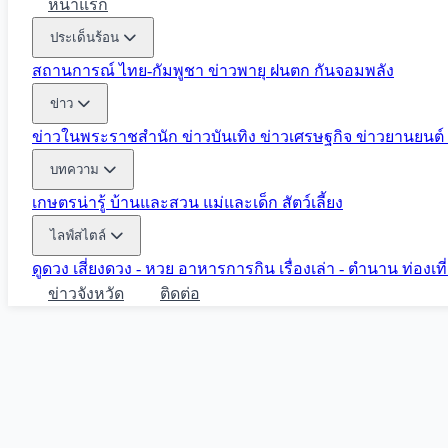
หน้าแรก
ประเด็นร้อน
สถานการณ์ ไทย-กัมพูชา
ข่าวพายุ ฝนตก
กันจอมพลัง
ข่าว
ข่าวในพระราชสำนัก
ข่าวบันเทิง
ข่าวเศรษฐกิจ
ข่าวยานยนต์
บทความ
เกษตรน่ารู้
บ้านและสวน
แม่และเด็ก
สัตว์เลี้ยง
ไลฟ์สไตล์
ดูดวง
เสี่ยงดวง - หวย
อาหารการกิน
เรื่องเล่า - ตำนาน
ท่องเท
ข่าวจังหวัด
ติดต่อ