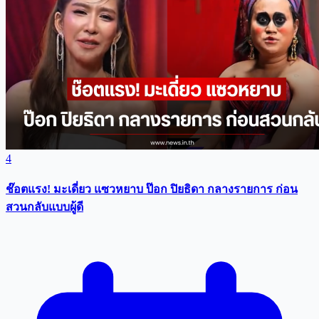
4
ช๊อตแรง! มะเดี่ยว แซวหยาบ ป๊อก ปิยธิดา กลางรายการ ก่อน
สวนกลับแบบผู้ดี