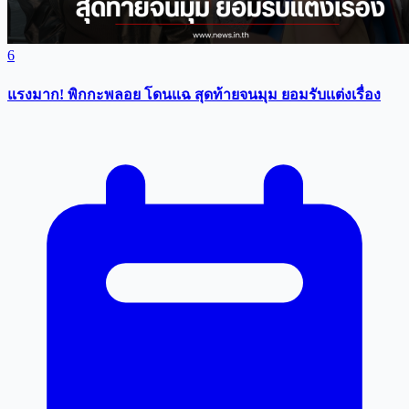
6
แรงมาก! พิกกะพลอย โดนแฉ สุดท้ายจนมุม ยอมรับเเต่งเรื่อง