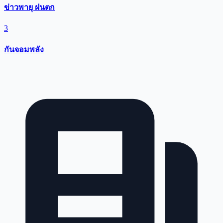
ข่าวพายุ ฝนตก
3
กันจอมพลัง