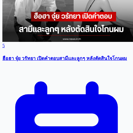
5
ฮือฮา จุ๋ย วรัทยา เปิดคำตอบสามีเเละลูกๆ หลังตัดสินใจโกนผม