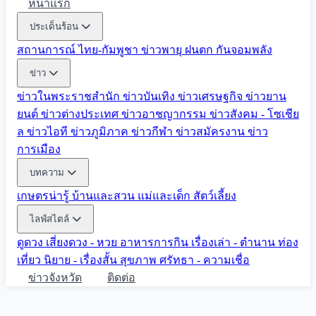
หน้าแรก
ประเด็นร้อน
สถานการณ์ ไทย-กัมพูชา
ข่าวพายุ ฝนตก
กันจอมพลัง
ข่าว
ข่าวในพระราชสำนัก
ข่าวบันเทิง
ข่าวเศรษฐกิจ
ข่าวยาน
ยนต์
ข่าวต่างประเทศ
ข่าวอาชญากรรม
ข่าวสังคม - โซเชีย
ล
ข่าวไอที
ข่าวภูมิภาค
ข่าวกีฬา
ข่าวสมัครงาน
ข่าว
การเมือง
บทความ
เกษตรน่ารู้
บ้านและสวน
แม่และเด็ก
สัตว์เลี้ยง
ไลฟ์สไตล์
ดูดวง
เสี่ยงดวง - หวย
อาหารการกิน
เรื่องเล่า - ตำนาน
ท่อง
เที่ยว
นิยาย - เรื่องสั้น
สุขภาพ
ศรัทธา - ความเชื่อ
ข่าวจังหวัด
ติดต่อ