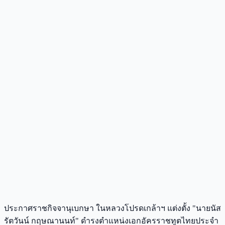
ประกาศราชกิจจานุเบกษา ในหลวงโปรดเกล้าฯ แต่งตั้ง "นายนัส
รัตวันน์ กฤษณานนท์" ดำรงตำแหน่งเอกอัครราชทูตไทยประจำ