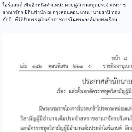
ไอร์แลนด์ เพิ่มอีกหนึ่งตำแหน่ง ควบคู่สถานะทูตประจำสหราช
อาณาจักร มีถิ่นพำนัก ณ กรุงลอนดอน แทน "นายธานี ทอง
ภักดี" ที่ได้รับบรรจุเป็นข้าราชการในพระองค์ฝ่ายพลเรือน